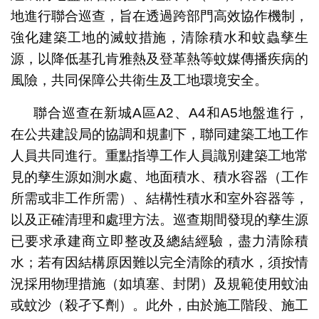
地進行聯合巡查，旨在透過跨部門高效協作機制，
強化建築工地的滅蚊措施，清除積水和蚊蟲孳生
源，以降低基孔肯雅熱及登革熱等蚊媒傳播疾病的
風險，共同保障公共衛生及工地環境安全。
聯合巡查在新城A區A2、A4和A5地盤進行，
在公共建設局的協調和規劃下，聯同建築工地工作
人員共同進行。重點指導工作人員識別建築工地常
見的孳生源如測水處、地面積水、積水容器（工作
所需或非工作所需）、結構性積水和室外容器等，
以及正確清理和處理方法。巡查期間發現的孳生源
已要求承建商立即整改及總結經驗，盡力清除積
水；若有因結構原因難以完全清除的積水，須按情
況採用物理措施（如填塞、封閉）及規範使用蚊油
或蚊沙（殺孑孓劑）。此外，由於施工階段、施工