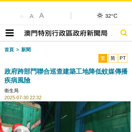
A
C
A
32°
A
搜尋
目錄
首頁
新聞
繁
简
PT
政府跨部門聯合巡查建築工地降低蚊媒傳播
疾病風險
衛生局
2025-07-30 22:32