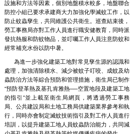
設施和方法等因素，個別地盤積水較多，地盤聯合
防控小組已要求承建商大力加強化學滅蚊工作，以
防止蚊蟲孳生，共同維護公共衛生。巡查結束後，
勞工事務局亦對工作人員進行職安健教育，同時派
發抗熱服和防蚊物品，並叮囑工作人員注意防蚊和
經常補充水份以防中暑。
為進一步強化建築工地對常見孳生源的認識和
處理，加強清除積水、減少被蚊子叮咬、成蚊及幼
蟲防治方法等綜合預防和管理措施，衛生局已制作
“預防登革熱及基孔肯雅熱──空置地段及建築工地
的指引”︁並上載至衛生局網頁，將透過勞工事務
局、公共建設局和土地工務局供建築業界參考和執
行，同時亦會制定滅蚊技術指引及對工作人員進行
培訓，以提升建築工地人員蚊蟲防治能力，共同減
少基孔肯雅熱及登革熱等蚊媒傳播疾病的發生。