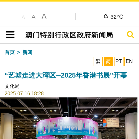
A
C
A
32°
A
搜寻
目录
首页
新闻
繁
简
PT
EN
“艺墟走进大湾区─2025年香港书展”开幕
文化局
2025-07-16 18:28