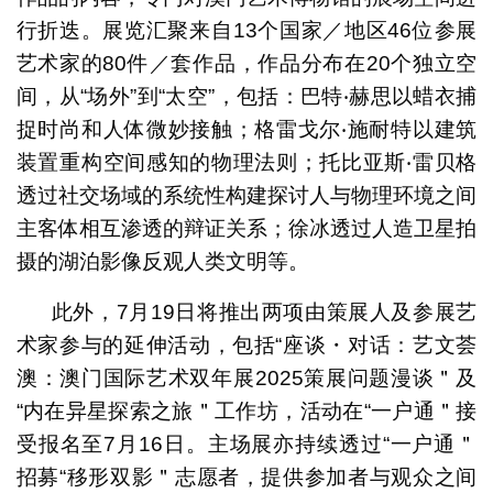
行折迭。展览汇聚来自13个国家／地区46位参展
艺术家的80件／套作品，作品分布在20个独立空
间，从“场外”到“太空”，包括：巴特‧赫思以蜡衣捕
捉时尚和人体微妙接触；格雷戈尔‧施耐特以建筑
装置重构空间感知的物理法则；托比亚斯‧雷贝格
透过社交场域的系统性构建探讨人与物理环境之间
主客体相互渗透的辩证关系；徐冰透过人造卫星拍
摄的湖泊影像反观人类文明等。
此外，7月19日将推出两项由策展人及参展艺
术家参与的延伸活动，包括“座谈・对话：艺文荟
澳：澳门国际艺术双年展2025策展问题漫谈＂及
“内在异星探索之旅＂工作坊，活动在“一户通＂接
受报名至7月16日。主场展亦持续透过“一户通＂
招募“移形双影＂志愿者，提供参加者与观众之间