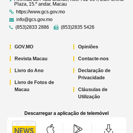
Plaza, 15.º andar, Macau
https://www.gcs.gov.mo
info@gcs.gov.mo
(853)2833 2886
(853)2835 5426
GOV.MO
Opiniões
Revista Macau
Contacte-nos
Livro do Ano
Declaração de
Privacidade
Livro de Fotos de
Macau
Cláusulas de
Utilização
Descarregar a aplicação de telemóvel
Aplicação de telemóvel “Notícias do G
Aplicação de telemóvel “
Aplicação 