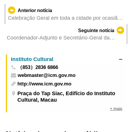
Anterior notícia
Celebração Geral em toda a cidade por ocasião
do 20.º aniversário da inscrição do “Centro
Seguinte notícia
Histórico de Macau” na Lista do Património
Coordenador-Adjunto e Secretário-Geral da
Mundial
Comissão Organizadora da 15.ª edição dos
Jogos Nacionais e Coordenador da Comissão
Instituto Cultural
Executiva da Zona de Competição de
（853）2836 6866
Guangdong, Wang Xi visitou Macau
webmaster@icm.gov.mo
http://www.icm.gov.mo
Praça do Tap Siac, Edifício do Instituto
Cultural, Macau
+ mais