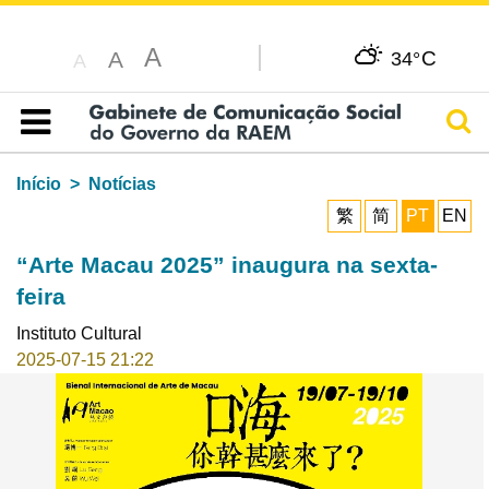
A
C
A
34°
A
Pesq
Índice
Início
Notícias
繁
简
PT
EN
“Arte Macau 2025” inaugura na sexta-
feira
Instituto Cultural
2025-07-15 21:22