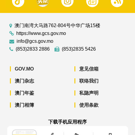
澳门南湾大马路762-804号中华广场15楼
https://www.gcs.gov.mo
info@gcs.gov.mo
(853)2833 2886
(853)2835 5426
GOV.MO
意见信箱
澳门杂志
联络我们
澳门年鉴
私隐声明
澳门相簿
使用条款
下载手机应用程序
澳门政府新闻 APP - App Store 下载
澳门政府新闻 APP - Googl
澳门政府新闻 