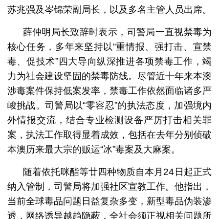
苏兆强及岑锦荣副局长，以及多名主管人员出席。
薛仲明局长致辞时表示，司警局一直视禁毒为
核心任务，多年来坚持以“重情报、强打击、宣禁
毒、促技术”四大导向纵深推进各项禁毒工作，竭
力为社会建设坚固的禁毒防线。尽管近十年来本澳
涉毒案件保持低案发率，禁毒工作依然面临诸多严
峻挑战。司警局以“零容忍”的执法态度，加强境内
外情报交流，结合专业检测设备严厉打击相关罪
案，执法工作取得显着成效，包括在去年分别侦破
本澳历来最大宗的贩运“冰”毒案及大麻案。
随着依托咪酯等廿四种物质自本月24日起正式
纳入管制，司警局将加强社区宣教工作。他指出，
当前全球毒品问题日益复杂多变，新型毒品伪装渗
透，网络诱导越趋隐蔽，全社会须正视相关问题所