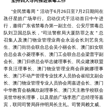
坚持四大导向推进禁毒工作
“全民禁毒周＂活动于6月26日至7月2日期间在
氹仔星皓广场举行。启动仪式于活动首日中午进
行，邀得广东省禁毒办第一副主任、公安厅禁毒总
队刘卫国总队长，“司法警察局大厦防罪之友＂总
召集人及澳门物业管理业商会永远会长刘艺良先
生、澳门街坊会联合总会吴小丽会长、澳门妇女联
合总会袁小菱理事长、澳门工会联合总会梁普宇副
会长、澳门归侨总会毕志健理事长、民众建澳联盟
李良汪理事长、澳门物业管理业商会薛婉娜理事
长、澳门不动产管理专业技术人员协会崔绍文副会
长、澳门物业管理专业人员协会周嘉进会长、澳门
中华教育会杨佩欣副理事长、澳门天主教学校联会
吴世华校长理事，以及星皓广场李恩广总经理等嘉
宾，联同司警局薛仲明局长主礼。司警局赖文威、