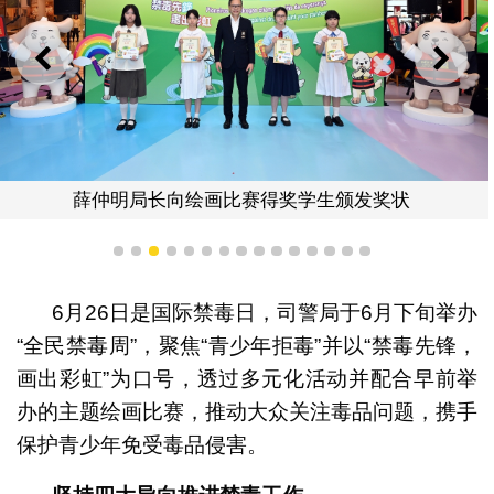
上一则
下一
薛仲明局长向绘画比赛得奖学生颁发奖状
1
2
3
4
5
6
7
8
9
10
11
12
13
14
15
6月26日是国际禁毒日，司警局于6月下旬举办
“全民禁毒周”，聚焦“青少年拒毒”并以“禁毒先锋，
画出彩虹”为口号，透过多元化活动并配合早前举
办的主题绘画比赛，推动大众关注毒品问题，携手
保护青少年免受毒品侵害。