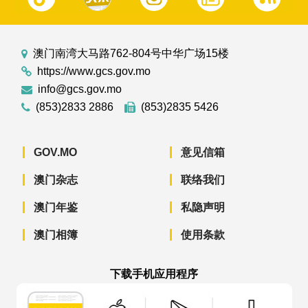
澳门南湾大马路762-804号中华广场15楼
https://www.gcs.gov.mo
info@gcs.gov.mo
(853)2833 2886
(853)2835 5426
GOV.MO
意见信箱
澳门杂志
联络我们
澳门年鉴
私隐声明
澳门相簿
使用条款
下载手机应用程序
澳门政府新闻 APP - App Store 下载
澳门政府新闻 APP - Googl
澳门政府新闻 