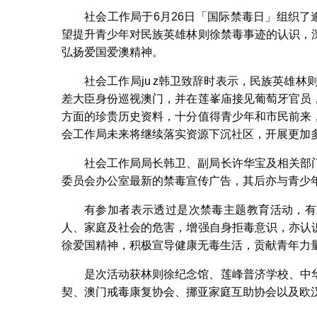
社会工作局于6月26日「国际禁毒日」组织了
望提升青少年对民族英雄林则徐禁毒事迹的认识，
社会工作局于林则徐
弘扬爱国爱澳精神。
社会工作局ju z韩卫致辞时表示，民族英雄林
差大臣身份巡视澳门，并在莲峯庙接见葡萄牙官员
方面的珍贵历史资料，十分值得青少年和市民前来
会工作局未来将继续落实资源下沉社区，开展更加
社会工作局局长韩卫、副局长许华宝及相关部
委员会办公室最新的禁毒宣传广告，其后亦与青少
有参加者表示透过是次禁毒主题教育活动，有
人、家庭及社会的危害，增强自身拒毒意识，亦认
徐爱国精神，积极宣导健康无毒生活，贡献青年力
是次活动获林则徐纪念馆、莲峰普济学校、中
契、澳门戒毒康复协会、挪亚家庭互助协会以及欧