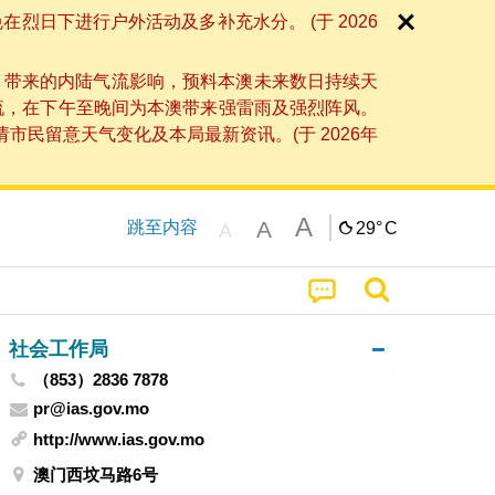
日下进行户外活动及多补充水分。 (于 2026
」带来的内陆气流影响，预料本澳未来数日持续天
流，在下午至晚间为本澳带来强雷雨及强烈阵风。
民留意天气变化及本局最新资讯。(于 2026年
A
A
跳至内容
29°
C
A
社会工作局
（853）2836 7878
pr@ias.gov.mo
http://www.ias.gov.mo
澳门西坟马路6号