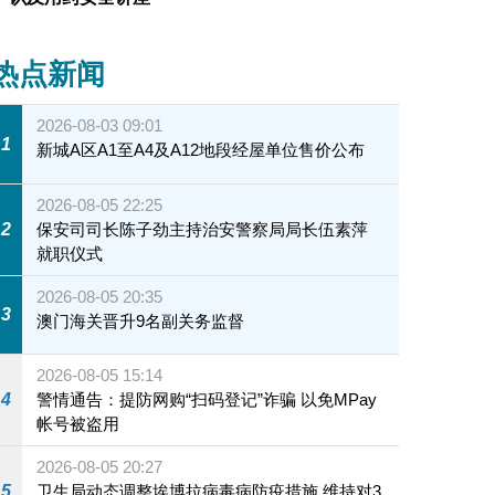
热点新闻
2026-08-03 09:01
1
新城A区A1至A4及A12地段经屋单位售价公布
2026-08-05 22:25
2
保安司司长陈子劲主持治安警察局局长伍素萍
就职仪式
2026-08-05 20:35
3
澳门海关晋升9名副关务监督
2026-08-05 15:14
4
警情通告：提防网购“扫码登记”诈骗 以免MPay
帐号被盗用
2026-08-05 20:27
5
卫生局动态调整埃博拉病毒病防疫措施 维持对3