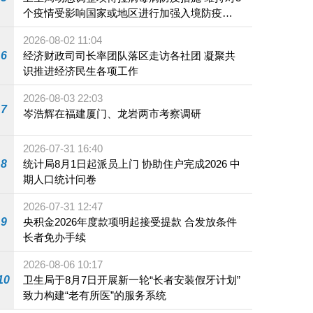
个疫情受影响国家或地区进行加强入境防疫措
施
2026-08-02 11:04
6
经济财政司司长率团队落区走访各社团 凝聚共
识推进经济民生各项工作
2026-08-03 22:03
7
岑浩辉在福建厦门、龙岩两市考察调研
2026-07-31 16:40
8
统计局8月1日起派员上门 协助住户完成2026 中
期人口统计问卷
2026-07-31 12:47
9
央积金2026年度款项明起接受提款 合发放条件
长者免办手续
2026-08-06 10:17
10
卫生局于8月7日开展新一轮“长者安装假牙计划”
致力构建“老有所医”的服务系统