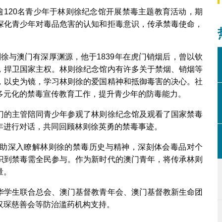
逾120名青少年于林则徐纪念馆开展禁毒主题教育活动，期
深化青少年对毒品危害的认知和拒毒意识，传承禁毒使命，
纪念馆开展禁毒主题教育活动
则徐与澳门有深厚渊源，他于1839年在虎门销烟后，曾以钦
，捍卫国家主权。林则徐纪念馆内有许多关于禁烟、销烟等
，以史为镜，学习林则徐的爱国精神和抵御毒害的决心。社
多元化的禁毒宣传教育工作，提升青少年的防毒能力。
门的主管陪同青少年参观了林则徐纪念馆及观看了国家禁毒
年进行对话，共同回顾林则徐英勇的禁毒事迹。
助深入瞭解林则徐的禁毒历史与精神，深刻体会毒品对个
识到禁毒需全民参与。作为新时代的澳门青年，将传承林则
量。
华学生联合总会、澳门基督教青年会、澳门基督教新生命团
汉琛慈善会等防治滥药机构支持。