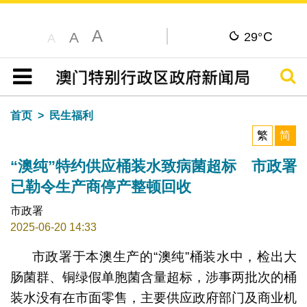
A
C
A
29°
A
搜寻
目录
首页
民生福利
繁
简
“澳纯”特约供应桶装水致病菌超标 市政署
已勒令生产商停产整顿回收
市政署
2025-06-20 14:33
市政署于本澳生产的“澳纯”桶装水中，检出大
肠菌群、铜绿假单胞菌含量超标，涉事两批次的桶
装水没有在市面零售，主要供应政府部门及商业机