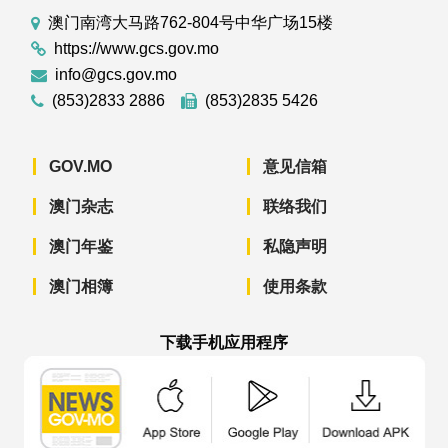
澳门南湾大马路762-804号中华广场15楼
https://www.gcs.gov.mo
info@gcs.gov.mo
(853)2833 2886
(853)2835 5426
GOV.MO
意见信箱
澳门杂志
联络我们
澳门年鉴
私隐声明
澳门相簿
使用条款
下载手机应用程序
澳门政府新闻 APP - App Store 下载
澳门政府新闻 APP - Googl
澳门政府新闻 