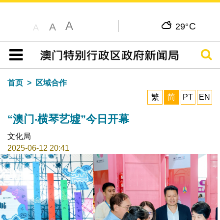
A
C
A
29°
A
搜寻
目录
首页
区域合作
繁
简
PT
EN
“澳门‧横琴艺墟”今日开幕
文化局
2025-06-12 20:41