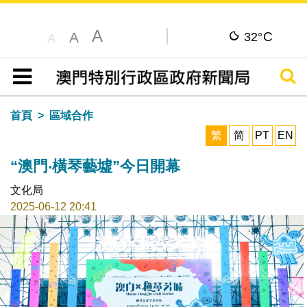
A
C
A
32°
A
搜尋
目錄
首頁
區域合作
繁
简
PT
EN
“澳門‧橫琴藝墟”今日開幕
文化局
2025-06-12 20:41