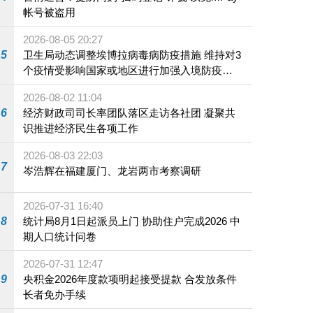
帐号被盗用
2026-08-05 20:27
5
卫生局动态调整埃博拉病毒病防疫措施 维持对3
个疫情受影响国家或地区进行加强入境防疫措
施
2026-08-02 11:04
6
经济财政司司长率团队落区走访各社团 凝聚共
识推进经济民生各项工作
2026-08-03 22:03
7
岑浩辉在福建厦门、龙岩两市考察调研
2026-07-31 16:40
8
统计局8月1日起派员上门 协助住户完成2026 中
期人口统计问卷
2026-07-31 12:47
9
央积金2026年度款项明起接受提款 合发放条件
长者免办手续