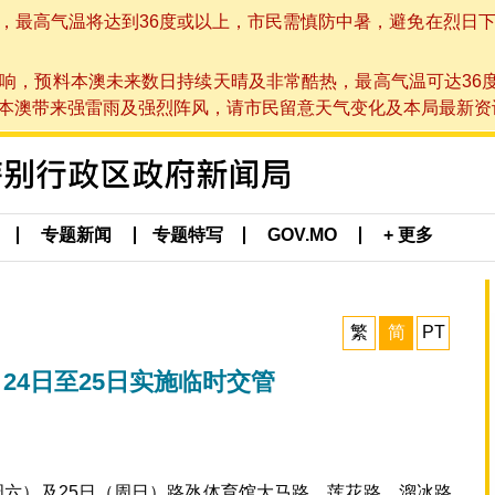
高气温将达到36度或以上，市民需慎防中暑，避免在烈日下进行户
响，预料本澳未来数日持续天晴及非常酷热，最高气温可达36
带来强雷雨及强烈阵风，请市民留意天气变化及本局最新资讯。(于 2
专题新闻
专题特写
GOV.MO
+ 更多
繁
简
PT
24日至25日实施临时交管
周六）及25日（周日）路氹体育馆大马路、莲花路、溜冰路