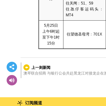
往关闸﹕51、59
往氹仔客运码头﹕
MT4
5月25日
上午6时起
往望德圣母湾﹕701X
至下午1时
15分
上一则新闻
澳琴联合招商 与银行公会共赴黑龙江对接龙企在
订阅频道