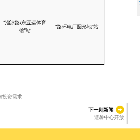
“溜冰路/东亚运体育
“路环电厂圆形地”站
馆”站
澳投资需求
下一则新闻
避暑中心开放