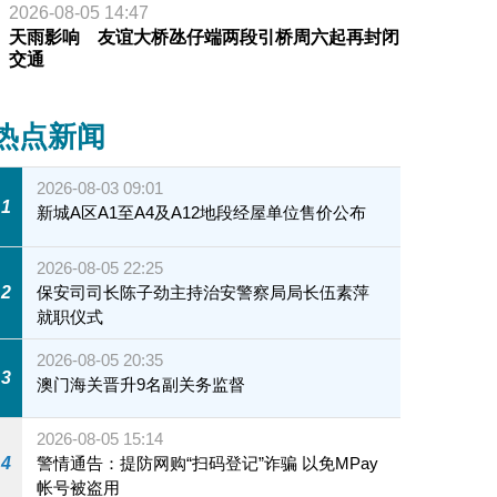
2026-08-05 14:47
天雨影响 友谊大桥氹仔端两段引桥周六起再封闭
交通
热点新闻
2026-08-03 09:01
1
新城A区A1至A4及A12地段经屋单位售价公布
2026-08-05 22:25
2
保安司司长陈子劲主持治安警察局局长伍素萍
就职仪式
2026-08-05 20:35
3
澳门海关晋升9名副关务监督
2026-08-05 15:14
4
警情通告：提防网购“扫码登记”诈骗 以免MPay
帐号被盗用