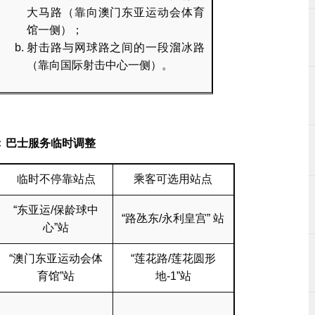
大马路（靠向澳门东亚运动会体育
馆一侧）；
射击路与网球路之间的一段溜冰路
（靠向国际射击中心一侧）。
﹕巴士服务临时调整
临时不停靠站点
乘客可选用站点
“东亚运/保龄球中
“路氹东/永利皇宫” 站
心”站
“澳门东亚运动会体
“莲花路/莲花圆形
育馆”站
地-1”站