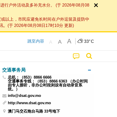
外活动及多补充水分。 (于 2026年08月08
度或以上，市民应避免长时间在户外逗留及提防中
026年08月08日17时10分 更新)
A
A
跳至内容
33°
C
A
交通事务局
总机：（853）8866 6666
交通事务专线：（853）8866 6363 （办公时间
由专人接听，非办公时段则设有自动录音系
统。）
info@dsat.gov.mo
http://www.dsat.gov.mo
澳门马交石炮台马路 33号地下