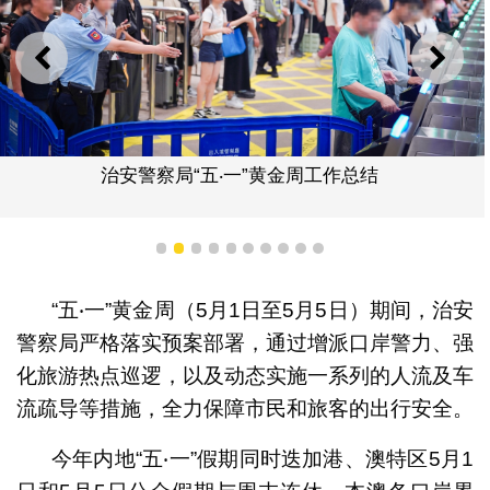
上一则
下一
治安警察局“五‧一”黄金周工作总结
1
2
3
4
5
6
7
8
9
10
“五‧一”黄金周（5月1日至5月5日）期间，治安
警察局严格落实预案部署，通过增派口岸警力、强
化旅游热点巡逻，以及动态实施一系列的人流及车
流疏导等措施，全力保障市民和旅客的出行安全。
今年内地“五‧一”假期同时迭加港、澳特区5月1