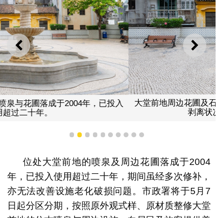
上一则
下一
大堂前地周边花圃及石凳饰面老化，多处石材出现裂缝及
剥离状况，以致防水失效。
1
2
3
4
5
6
7
8
9
10
位处大堂前地的喷泉及周边花圃落成于2004
年，已投入使用超过二十年，期间虽经多次修补，
亦无法改善设施老化破损问题。市政署将于5月7
日起分区分期，按照原外观式样、原材质整修大堂