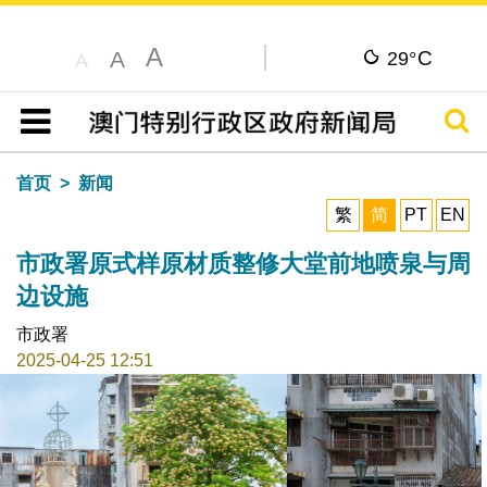
A
C
A
29°
A
搜寻
目录
首页
新闻
繁
简
PT
EN
市政署原式样原材质整修大堂前地喷泉与周
边设施
市政署
2025-04-25 12:51