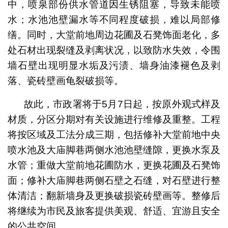
中，喷泉部份供水管道因生锈阻塞，导致未能喷
水；水池池壁漏水等不同程度破损，难以局部修
缮。同时，大堂前地周边花圃及石凳饰面老化，多
处石材出现裂缝及剥离状况，以致防水失效，令围
墙石壁出现明显水垢及污渍、墙身油漆褪色及剥
落、瓷砖壁画龟裂破损等。
故此，市政署将于5月7日起，按原外观式样及
材质，分区分期对有关设施进行维修及重整。工程
将按区域及工法分成三期，包括修补大堂前地中央
喷水池及大庙脚巷两侧水池池壁缝隙，更换水泵及
水管；重做大堂前地花圃防水，更换花圃及石凳饰
面；修补大庙脚巷两侧石壁之石缝，对石壁进行整
体清洁；翻新墙身及更换破损瓷砖壁画等。整修后
将继续为市民及旅客提供美观、舒适、宜游且安全
的公共空间。