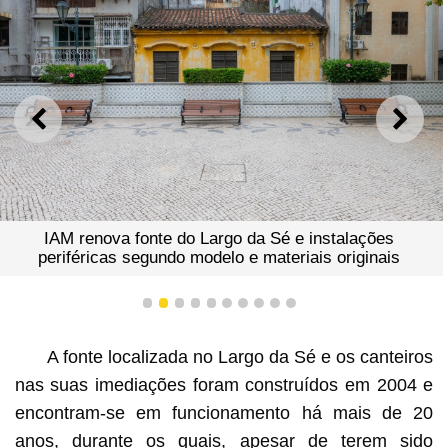
ANTERIOR
SEGU
IAM renova fonte do Largo da Sé e instalações
periféricas segundo modelo e materiais originais
1
2
3
4
5
6
7
8
9
10
A fonte localizada no Largo da Sé e os canteiros
nas suas imediações foram construídos em 2004 e
encontram-se em funcionamento há mais de 20
anos, durante os quais, apesar de terem sido