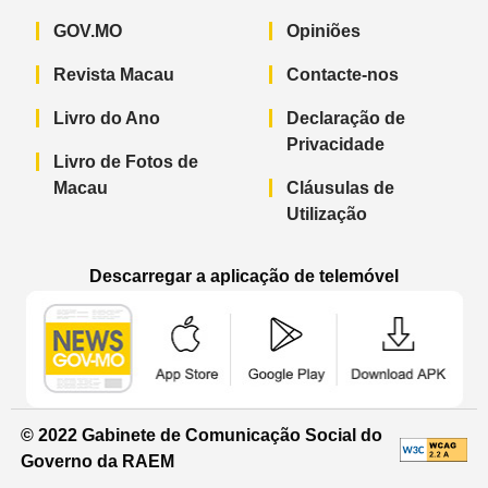
GOV.MO
Opiniões
Revista Macau
Contacte-nos
Livro do Ano
Declaração de
Privacidade
Livro de Fotos de
Macau
Cláusulas de
Utilização
Descarregar a aplicação de telemóvel
Aplicação de telemóvel “Notícias do G
Aplicação de telemóvel “
Aplicação 
© 2022 Gabinete de Comunicação Social do
Governo da RAEM