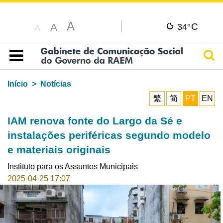
A
C
A
34°
A
Pesq
Índice
Início
Notícias
繁
简
PT
EN
IAM renova fonte do Largo da Sé e
instalações periféricas segundo modelo
e materiais originais
Instituto para os Assuntos Municipais
2025-04-25 17:07