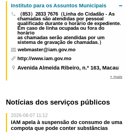
Instituto para os Assuntos Municipais
emergência pós-catástrofe
（853）2833 7676（Linha do Cidadão - As
chamadas são atendidas por pessoal
qualificado durante o horário de expediente.
Em caso de linha ocupada ou fora do
horário
as chamadas serão atendidas por um
sistema de gravação de chamadas.）
webmaster@iam.gov.mo
http://www.iam.gov.mo
Avenida Almeida Ribeiro, n.º 163, Macau
+ mais
Notícias dos serviços públicos
2026-08-07 11:12
IAM apela à suspensão do consumo de uma
compota que pode conter substâncias