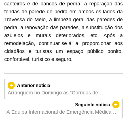
canteiros e de bancos de pedra, a reparação das
fendas de parede de pedra em ambos os lados da
Travessa do Meio, a limpeza geral das paredes de
pedra, a renovação das paredes, a substituição dos
azulejos e murais deteriorados, etc. Após a
remodelação, continuar-se-á a proporcionar aos
cidadãos e turistas um espaço público bonito,
confortável, turístico e seguro.
Anterior notícia
Arranquem no Domingo as “Corridas de
Obstáculos Macau 2025, prestem atenção às
Seguinte notícia
condições meteorológicas
A Equipa Internacional de Emergência Médica da
China (Macau) deslocou-se no dia 24 de Abril ao
Mianmar para iniciar os trabalhos médicos de