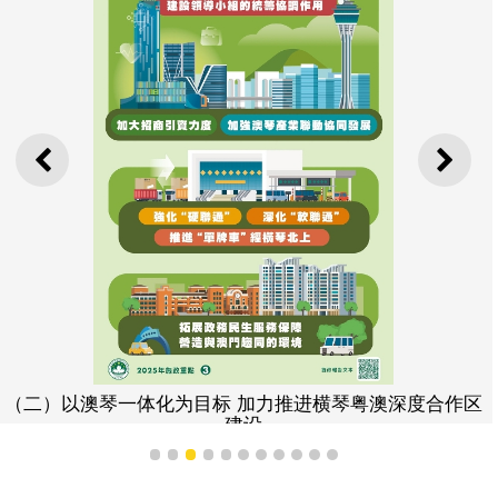
上一则
下一
（二）以澳琴一体化为目标 加力推进横琴粤澳深度合作区
建设
1
2
3
4
5
6
7
8
9
10
11