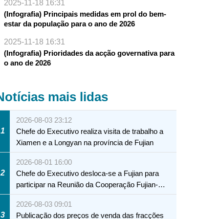
2025-11-18 16:31
(Infografia) Principais medidas em prol do bem-
estar da população para o ano de 2026
2025-11-18 16:31
nova perspectiva de desenvolvimento para a RAEM
(Infografia) Prioridades da acção governativa para
o ano de 2026
Notícias mais lidas
2026-08-03 23:12
1
Chefe do Executivo realiza visita de trabalho a
Xiamen e a Longyan na província de Fujian
2026-08-01 16:00
2
Chefe do Executivo desloca-se a Fujian para
participar na Reunião da Cooperação Fujian-
Macau
2026-08-03 09:01
3
Publicação dos preços de venda das fracções