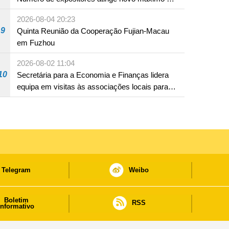
18 anos
2026-08-04 20:23
9
Quinta Reunião da Cooperação Fujian-Macau
em Fuzhou
2026-08-02 11:04
10
Secretária para a Economia e Finanças lidera
equipa em visitas às associações locais para
consolidar consensos e promover os trabalhos
nas áreas económica e social
Telegram
Weibo
Boletim
RSS
informativo