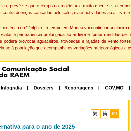
dias, prevê-se que o tempo na região seja muito quente e a temper
contra doenças causadas pelo calor, evite actividades ao ar livre e
eriférica do "Dolphin", o tempo em Macau vai continuar soalheiro 
evitar a permanência prolongada ao ar livre e tomar medidas de p
 poderá provocar aguaceiros, trovoadas e rajadas de vento fortes
apela-se à população que acompanhe as variações meteorológicas e a
Infografia
Dossiers
Reportagens
GOV.MO
繁
简
PT
ernativa para o ano de 2025