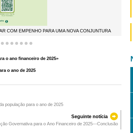
1. Reforço do mecanismo de coordenação e criação de uma 
4
5
6
7
8
9
10
11
ra o ano financeiro de 2025»
para o ano de 2025
 da população para o ano de 2025
Seguinte notícia
cção Governativa para o Ano Financeiro de 2025---Conclusão