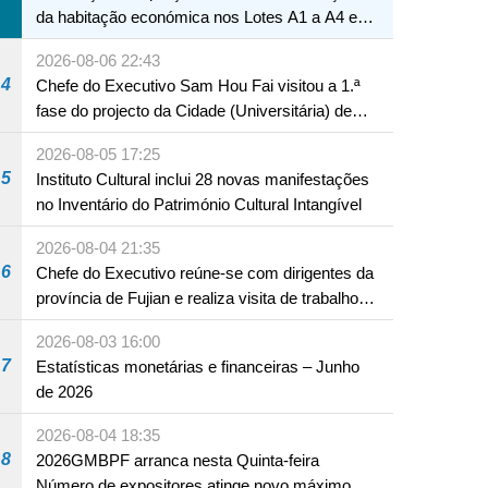
da habitação económica nos Lotes A1 a A4 e
A12 da Zona A dos Novos Aterros
2026-08-06 22:43
4
Chefe do Executivo Sam Hou Fai visitou a 1.ª
fase do projecto da Cidade (Universitária) de
Educação Internacional de Macau e Hengqin
2026-08-05 17:25
5
Instituto Cultural inclui 28 novas manifestações
no Inventário do Património Cultural Intangível
2026-08-04 21:35
6
Chefe do Executivo reúne-se com dirigentes da
província de Fujian e realiza visita de trabalho
em Fuzhou
2026-08-03 16:00
7
Estatísticas monetárias e financeiras – Junho
de 2026
2026-08-04 18:35
8
2026GMBPF arranca nesta Quinta-feira
Número de expositores atinge novo máximo em