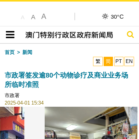
A
C
A
30°
A
搜寻
目录
首页
新闻
繁
简
PT
EN
市政署签发逾80个动物诊疗及商业业务场
所临时准照
市政署
2025-04-01 15:34