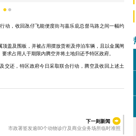
政府收回氹仔嘉乐庇总督马路旁一国有土地。
1
2
迁行动，收回氹仔飞能便度街与嘉乐庇总督马路之间一幅约
属顶盖及围板，并被占用摆放货柜及停泊车辆，且以金属闸
，要求占用人于期限内腾空并将土地归还予特区政府。
及交还，特区政府今日采取联合行动，腾空及收回上述土
下一则新闻
市政署签发逾80个动物诊疗及商业业务场所临时准照