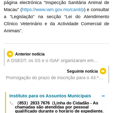
página electrónica “Inspecção Sanitária Animal de
Macau” (
https://www.iam.gov.mo/canil/p
)
e consultar
a “Legislação” na secção “Lei do Atendimento
Clínico Veterinário e da Actividade Comercial de
Animais”.
Anterior notícia
A DSEDT, os SS e o ISAF organizaram em
conjunto um colóquio destinado ao sector para
Seguinte notícia
discutir a promoção do desenvolvimento da
Prorrogação do prazo de inscrição para o 43.º
indústria de big health da medicina tradicional
Concurso para Jovens Músicos de Macau
chinesa em Macau
Instituto para os Assuntos Municipais
（853）2833 7676（Linha do Cidadão - As
chamadas são atendidas por pessoal
qualificado durante o horário de expediente.