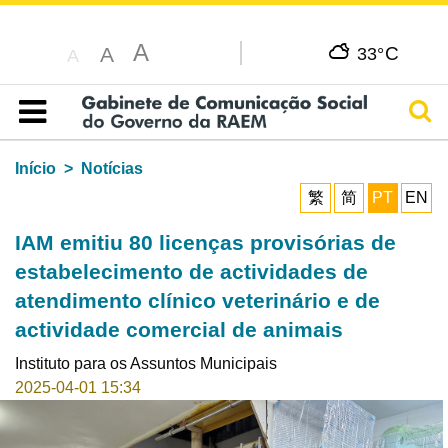
A
C
A
33°
A
Pesq
Índice
Início
Notícias
繁
简
PT
EN
IAM emitiu 80 licenças provisórias de
estabelecimento de actividades de
atendimento clínico veterinário e de
actividade comercial de animais
Instituto para os Assuntos Municipais
2025-04-01 15:34