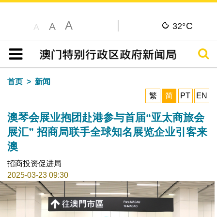
A
C
A
32°
A
搜寻
目录
首页
新闻
繁
简
PT
EN
澳琴会展业抱团赴港参与首届“亚太商旅会
展汇” 招商局联手全球知名展览企业引客来
澳
招商投资促进局
2025-03-23 09:30