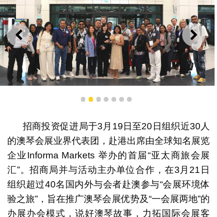
上一则
下一
超过40名“亚太商旅会展汇”国内外客商在 3月21日赴澳参
1
2
3
4
5
6
7
与招商投资促进局组织的“会展环境体验之旅”
招商投资促进局于3月19日至20日组织近30人
的澳琴会展业界代表团，赴港出席由全球知名展览
企业Informa Markets 举办的首届“亚太商旅会展
汇”。招商局并与活动主办单位合作，在3月21日
组织超过40名国内外与会者赴澳参与“会展环境体
验之旅”，旨在推广澳琴会展优势及“一会展两地”的
办展办会模式，说好澳琴故事，力拓国际会展客