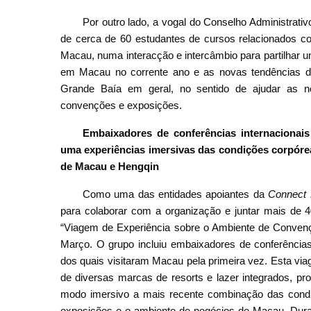
Por outro lado, a vogal do Conselho Administr
de cerca de 60 estudantes de cursos relacionados 
Macau, numa interacção e intercâmbio para partilhar 
em Macau no corrente ano e as novas tendências d
Grande Baía em geral, no sentido de ajudar as no
convenções e exposições.
Embaixadores de conferências internacionais
uma experiências imersivas das condições corpóre
de Macau e Hengqin
Como uma das entidades apoiantes da
Connect 
para colaborar com a organização e juntar mais de 40
“Viagem de Experiência sobre o Ambiente de Conven
Março. O grupo incluiu embaixadores de conferências 
dos quais visitaram Macau pela primeira vez. Esta viag
de diversas marcas de resorts e lazer integrados, pro
modo imersivo a mais recente combinação das condi
exposições e o ambiente de negócios de Macau. Dura