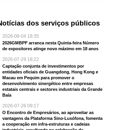
Notícias dos serviços públicos
2026-08-04 18:35
2026GMBPF arranca nesta Quinta-feira Número
de expositores atinge novo máximo em 18 anos
2026-07-29 18:22
NTE
Captação conjunta de investimentos por
entidades oficiais de Guangdong, Hong Kong e
Macau em Pequim para promover o
desenvolvimento sinergético entre empresas
estatais centrais e sectores industriais da Grande
Baía
2026-07-26 09:17
O Encontro de Empresários, ao aproveitar as
vantagens da Plataforma Sino-Lusófona, fomenta
a cooperação em infra-estruturas e cadeias
industriais, resultando na celebração de