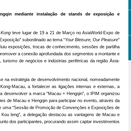
gqin mediante instalação de stands de exposição e
g Kong
teve lugar de 19 a 21 de Março no AsiaWorld-Expo de
Exposição” subordinado ao tema “
Your Bleisure, Our Pleasure
”
uiu exposições, trocas de conhecimento, sessões de partilha
 de promover a conexão aprofundada dos segmentos a montante e
 turismo de negócios e indústrias periféricas da região Àsia-
se na estratégia de desenvolvimento nacional, nomeadamente
ng-Macau, a fortalecer as ligações internas e externas, a
 e a desenvolver a marca “Macau + Hengqin”, o IPIM organizou
es de Macau e Hengqin para participar no evento, através da
o de uma “Sessão de Promoção de Convenções e Exposições de
Kou Ieng”, a delegação destacou as vantagens de Macau e
unto dos participantes, procurando assim captar investimentos