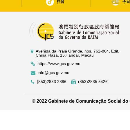
抖音
今
Avenida da Praia Grande, nos. 762-804, Edif.
China Plaza, 15.º andar, Macau
https://www.gcs.gov.mo
info@gcs.gov.mo
(853)2833 2886
(853)2835 5426
© 2022 Gabinete de Comunicação Social d