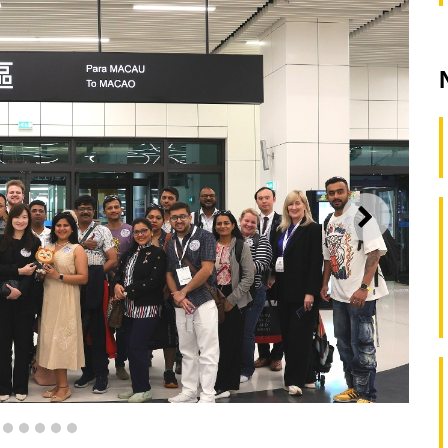
SEGUI
2
3
4
5
6
7