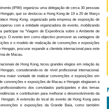
Connect Marketplace Hong Kong participaram na “Viagem de
sições de Macau”, organizada pelo IPIM no dia 21 de Março
timento (IPIM) organizou uma delegação de cerca 30 pessoas
 Hengqin, que se deslocou a Hong Kong de 19 a 20 de Março
place Hong Kong,
organizado pela empresa de exposição de
cooperou com a entidade organizadora do evento, mobilizando
ra participar na “Viagem de Experiência sobre o Ambiente de
rço. O evento tem como objectivo promover as vantagens de
ições e o modelo de realização de convenções e exposições
Hengqin, procurar expandir a clientela internacional para este
omia de Macau.
acionais de Hong Kong, teceu grandes elogios em relação às
ngqin, considerando-os de nível profissional internacional.
 uma maior vontade de realizar convenções e exposições em
a de convenções e exposições de Macau e Hengqin elogiaram a
profissionalismo dos convidados participantes e dos temas
endências e contribuíram para melhorar o desenvolvimento da
 Hengqin
. A extensão do local do evento de Hong Kong para
s convenções e exposições da Grande Baía, como também