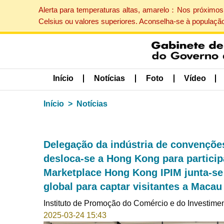
Alerta para temperaturas altas, amarelo：Nos próximos 
Celsius ou valores superiores. Aconselha-se à populaçã
Início
Notícias
Foto
Vídeo
Início
Notícias
Delegação da indústria de convençõe
desloca-se a Hong Kong para particip
Marketplace Hong Kong IPIM junta-s
global para captar visitantes a Macau
Instituto de Promoção do Comércio e do Investime
2025-03-24 15:43