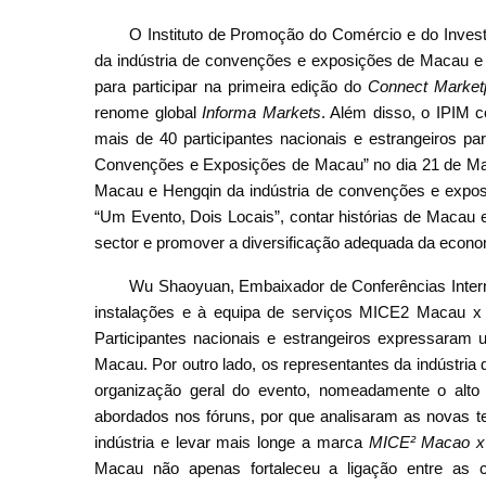
Mais de 40 clientes nacionais e estrangeiros do 
Experiência sobre o Ambiente de Convenções e Expo
O Instituto de Promoção do Comércio e do Inves
da indústria de convenções e exposições de Macau e
para participar na primeira edição do
Connect Market
renome global
Informa Markets
. Além disso, o IPIM 
mais de 40 participantes nacionais e estrangeiros pa
Convenções e Exposições de Macau” no dia 21 de Ma
Macau e Hengqin da indústria de convenções e expos
“Um Evento, Dois Locais”, contar histórias de Macau e 
sector e promover a diversificação adequada da econ
Wu Shaoyuan, Embaixador de Conferências Intern
instalações e à equipa de serviços MICE2 Macau x He
Participantes nacionais e estrangeiros expressaram
Macau. Por outro lado, os representantes da indústri
organização geral do evento, nomeadamente o alto 
abordados nos fóruns, por que analisaram as novas t
indústria e levar mais longe a marca
MICE² Macao x
Macau não apenas fortaleceu a ligação entre a