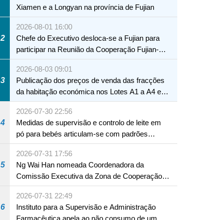
Xiamen e a Longyan na província de Fujian
2026-08-01 16:00
2
Chefe do Executivo desloca-se a Fujian para
participar na Reunião da Cooperação Fujian-
Macau
2026-08-03 09:01
3
Publicação dos preços de venda das fracções
da habitação económica nos Lotes A1 a A4 e
A12 da Zona A dos Novos Aterros
2026-07-30 22:56
4
Medidas de supervisão e controlo de leite em
pó para bebés articulam-se com padrões
internacionais Serviços interdepartamentais
2026-07-31 17:56
envidam esforços para assegurar a saúde dos
5
Ng Wai Han nomeada Coordenadora da
bebés e crianças, assim como a segurança
Comissão Executiva da Zona de Cooperação
alimentar
Aprofundada entre Guangdong e Macau em
2026-07-31 22:49
Hengqin
6
Instituto para a Supervisão e Administração
Farmacêutica apela ao não consumo de um