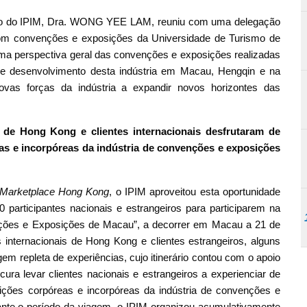
ativo do IPIM, Dra. WONG YEE LAM, reuniu com uma delegação
com convenções e exposições da Universidade de Turismo de
uma perspectiva geral das convenções e exposições realizadas
e desenvolvimento desta indústria em Macau, Hengqin e na
vas forças da indústria a expandir novos horizontes das
 de Hong Kong e clientes internacionais desfrutaram de
as e
incorpóreas
da indústria de convenções e exposições
Marketplace Hong Kong
, o IPIM aproveitou esta oportunidade
 participantes nacionais e estrangeiros para participarem na
ções e Exposições de Macau”, a decorrer em Macau a 21 de
internacionais de Hong Kong e clientes estrangeiros, alguns
em repleta de experiências, cujo itinerário contou com o apoio
cura levar clientes nacionais e estrangeiros a experienciar de
ções corpóreas e incorpóreas da indústria de convenções e
nte o período da viagem, o IPIM organizou acumulativamente