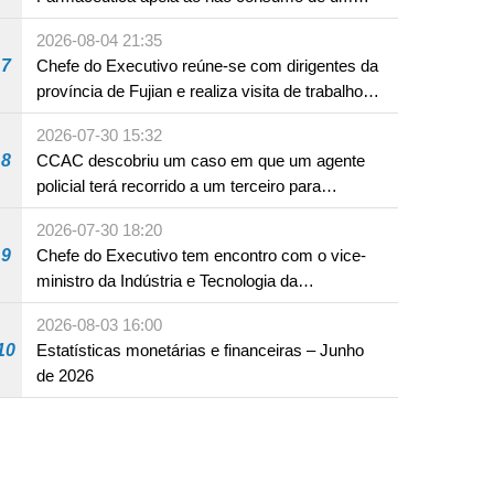
produto com substâncias medicamentosas
2026-08-04 21:35
ocidentais
7
Chefe do Executivo reúne-se com dirigentes da
província de Fujian e realiza visita de trabalho
em Fuzhou
2026-07-30 15:32
8
CCAC descobriu um caso em que um agente
policial terá recorrido a um terceiro para
assumir por si a culpa na sequência de uma
2026-07-30 18:20
infracção rodoviária
9
Chefe do Executivo tem encontro com o vice-
ministro da Indústria e Tecnologia da
Informação
2026-08-03 16:00
10
Estatísticas monetárias e financeiras – Junho
de 2026