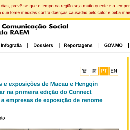
dias, prevê-se que o tempo na região seja muito quente e a tempe
o que tome medidas contra doenças causadas pelo calor e beba mais
Infografia
Dossiers
Reportagens
GOV.MO
繁
简
PT
EN
s e exposições de Macau e Hengqin
ar na primeira edição do Connect
e a empresas de exposição de renome
nto