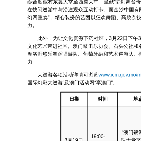
综合度假村东翼大堂至西翼大堂，呈献“梦幻舞台
在快闪巡游中与沿途观众互动打卡。而金沙中国有
幻四重奏”，精心装扮的艺团以狂欢舞蹈、高跷杂
力。
此外，为让文化资源下沉社区，3月22日下午
文化艺术带进社区。澳门敲击乐协会、石头公社和
摩洛哥悠乐舞蹈唱游队、葡萄牙融和艺术巡游队、
力。
大巡游各项活动详情可浏览
www.icm.gov.mo/
国际幻彩大巡游”及澳门活动网“享澳门”。
日期
时间
地
“澳门银
19:00-
3月19日
珠大堂至