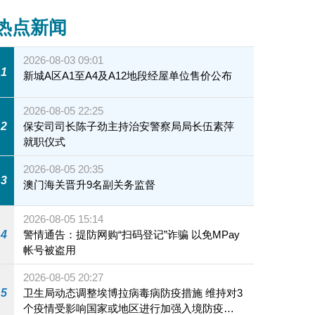
热点新闻
2026-08-03 09:01
1
新城A区A1至A4及A12地段经屋单位售价公布
2026-08-05 22:25
2
保安司司长陈子劲主持治安警察局局长伍素萍
就职仪式
2026-08-05 20:35
3
澳门海关晋升9名副关务监督
2026-08-05 15:14
4
警情通告：提防网购“扫码登记”诈骗 以免MPay
帐号被盗用
2026-08-05 20:27
5
卫生局动态调整埃博拉病毒病防疫措施 维持对3
个疫情受影响国家或地区进行加强入境防疫措