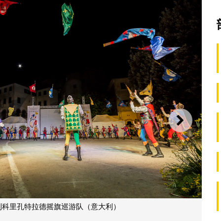
下一则
拉德摇旗巡游队（意大利）