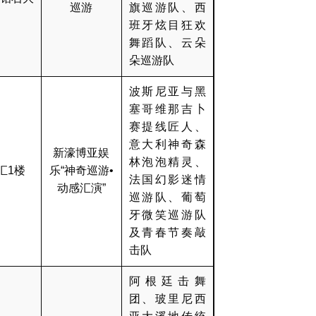
巡游
旗巡游队、西
班牙炫目狂欢
舞蹈队、云朵
朵巡游队
波斯尼亚与黑
塞哥维那吉卜
赛提线匠人、
意大利神奇森
新濠博亚娱
林泡泡精灵、
汇1楼
乐“神奇巡游•
法国幻影迷情
动感汇演”
巡游队、葡萄
牙微笑巡游队
及青春节奏敲
击队
阿根廷击舞
团、玻里尼西