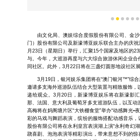
1
2
3
4
5
由文化局、澳娱综合度假股份有限公司、金沙
门）股份有限公司及新濠博亚娱乐联合主办的庆祝澳
月23日（星期日）举行，汇聚15个国家及地区的23
与。今年，大巡游再度与六大综合旅游休闲企业合作
同社区。此外，3月22日将在三盏灯圆形地设社区
3月19日，银河娱乐集团将在“澳门银河™”综
邀请多支海外巡游队伍结合大型装置与精致服饰，
递给观众。3月20日，新濠博亚娱乐将在新濠影汇
那、法国、意大利及葡萄牙多支巡游队伍，以互动
高梅将在妈阁塘片区“大铁棚食堂”举办“动感舞光
彩的马戏与舞蹈表演，缤纷的服饰搭配动感音乐，
股份有限公司将在永利皇宫表演湖上演“永利奇幻
跷喜剧、泡泡表演等精彩演出，带来意想不到的惊