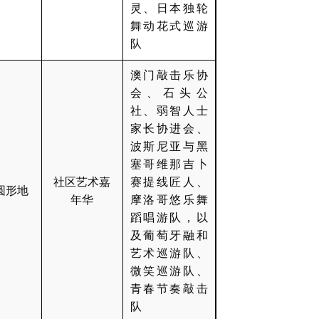
灵、日本独轮
舞动花式巡游
队
澳门敲击乐协
会、石头公
社、弱智人士
家长协进会、
波斯尼亚与黑
塞哥维那吉卜
社区艺术嘉
赛提线匠人、
圆形地
年华
摩洛哥悠乐舞
蹈唱游队，以
及葡萄牙融和
艺术巡游队、
微笑巡游队、
青春节奏敲击
队