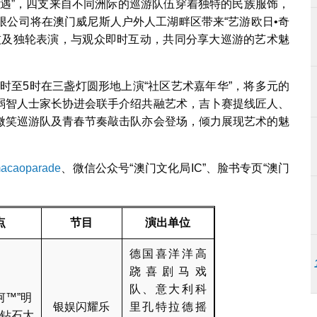
奇遇”，四支来自不同洲际的巡游队伍穿着独特的民族服饰，
限公司将在澳门威尼斯人户外人工湖畔区带来“艺游欧日•奇
技及独轮表演，与观众即时互动，共同分享大巡游的艺术魅
3时至5时在三盏灯圆形地上演“社区艺术嘉年华”，将多元的
弱智人士家长协进会联手介绍共融艺术，吉卜赛提线匠人、
微笑巡游队及青春节奏敲击队亦会登场，倾力展现艺术的魅
macaoparade
、微信公众号“澳门文化局IC”、脸书专页“澳门
点
节目
演出单位
德国喜洋洋高
跷喜剧马戏
队、意大利科
河™”明
银娱闪耀乐
里孔特拉德摇
钻石大