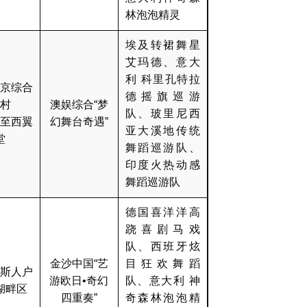
林泡泡精灵
埃及转裙舞星
艾玛德、意大
利 科里孔特拉
京综合
德摇旗巡游
村
澳娱综合“梦
队、玻里尼西
至西翼
幻舞台奇遇”
亚大溪地传统
堂
舞蹈巡游队、
印度火热动感
舞蹈巡游队
德国喜洋洋高
跷喜剧马戏
队、西班牙炫
金沙中国“艺
目狂欢舞蹈
斯人户
游欧日•奇幻
队、意大利 神
湖畔区
四重奏”
奇森林泡泡精