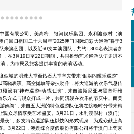
6
7
8
9
10
11
12
13
14
15
中国有限公司、美高梅、银河娱乐集团、永利渡假村（澳
门回归祖国二十六周年“2025澳门国际幻彩大巡游”将于3
队来澳艺团，以及近60支本澳团队，共约1,800名表演者参
，在3月19日至22日期间，共同推动艺术巡游队伍走进不
展演，为市民及旅客提供丰富的表演活动。
合度假城的明珠大堂至钻石大堂率先带来“银娱闪耀乐巡游”，
以高跷表演、高空抛旗等杂技动作，将大巡游的欢乐气息传
1楼设有“神奇巡游•动感汇演”，来自波斯尼亚与黑塞哥维
游乐方式与观众打成一片，共同沉浸在欢乐的节庆中。而美
•夜游妈阁”，来自五大洲的特色巡游队伍将在傍晚时分带来精
让观众尽情享受艺术盛宴。3月21日，永利渡假村（澳门）
湖景夜”，多支特色巡游队伍以快闪形式现身，为观众献上高
喜。3月22日，澳娱综合度假股份有限公司将于澳门上葡京