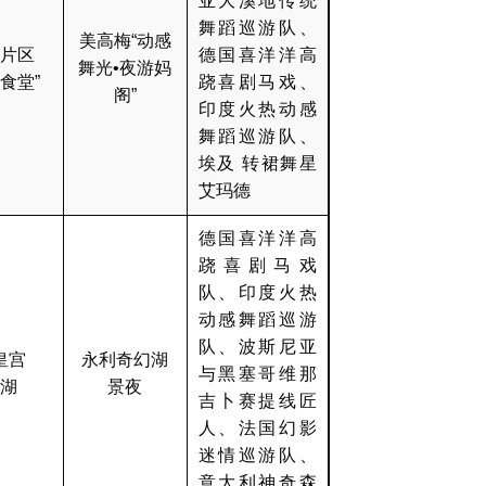
亚大溪地传统
舞蹈巡游队、
美高梅“动感
片区
德国喜洋洋高
舞光•夜游妈
食堂”
跷喜剧马戏、
阁”
印度火热动感
舞蹈巡游队、
埃及 转裙舞星
艾玛德
德国喜洋洋高
跷喜剧马戏
队、印度火热
动感舞蹈巡游
队、波斯尼亚
皇宫
永利奇幻湖
与黑塞哥维那
湖
景夜
吉卜赛提线匠
人、法国幻影
迷情巡游队、
意大利神奇森