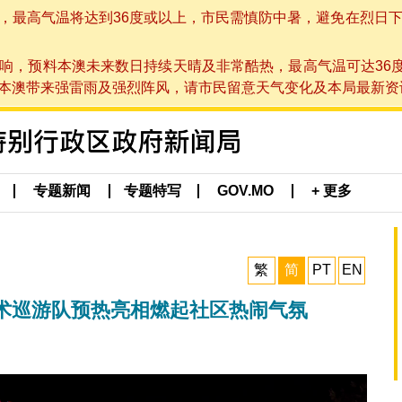
高气温将达到36度或以上，市民需慎防中暑，避免在烈日下进行户
响，预料本澳未来数日持续天晴及非常酷热，最高气温可达36
带来强雷雨及强烈阵风，请市民留意天气变化及本局最新资讯。(于 2
专题新闻
专题特写
GOV.MO
+ 更多
繁
简
PT
EN
术巡游队预热亮相燃起社区热闹气氛