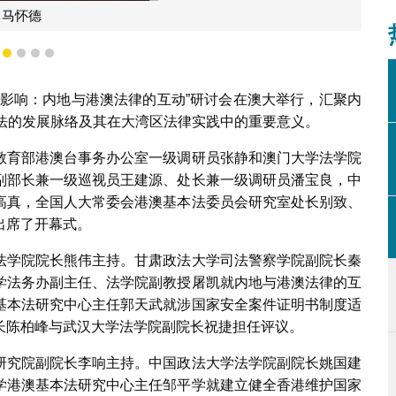
马怀德
1
2
3
4
5
与影响：内地与港澳法律的互动”研讨会在澳大举行，汇聚内
法的发展脉络及其在大湾区法律实践中的重要意义。
教育部港澳台事务办公室一级调研员张静和澳门大学法学院
副部长兼一级巡视员王建源、处长兼一级调研员潘宝良，中
高真，全国人大常委会港澳基本法委员会研究室处长别致、
出席了开幕式。
法学院院长熊伟主持。甘肃政法大学司法警察学院副院长秦
学法务办副主任、法学院副教授屠凯就内地与港澳法律的互
基本法研究中心主任郭天武就涉国家安全案件证明书制度适
长陈柏峰与武汉大学法学院副院长祝捷担任评议。
研究院副院长李响主持。中国政法大学法学院副院长姚国建
学港澳基本法研究中心主任邹平学就建立健全香港维护国家