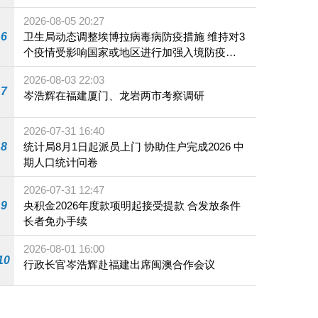
2026-08-05 20:27
6
卫生局动态调整埃博拉病毒病防疫措施 维持对3
个疫情受影响国家或地区进行加强入境防疫措
施
2026-08-03 22:03
7
岑浩辉在福建厦门、龙岩两市考察调研
2026-07-31 16:40
8
统计局8月1日起派员上门 协助住户完成2026 中
期人口统计问卷
2026-07-31 12:47
9
央积金2026年度款项明起接受提款 合发放条件
长者免办手续
2026-08-01 16:00
10
行政长官岑浩辉赴福建出席闽澳合作会议