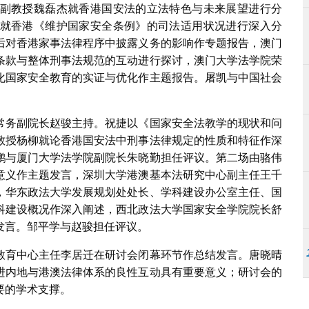
副教授魏磊杰就香港国安法的立法特色与未来展望进行分
就香港《维护国家安全条例》的司法适用状况进行深入分
后对香港家事法律程序中披露义务的影响作专题报告，澳门
条款与整体刑事法规范的互动进行探讨，澳门大学法学院荣
化国家安全教育的实证与优化作主题报告。屠凯与中国社会
常务副院长赵骏主持。祝捷以《国家安全法教学的现状和问
教授杨柳就论香港国安法中刑事法律规定的性质和特征作深
鹏与厦门大学法学院副院长朱晓勤担任评议。第二场由骆伟
意义作主题发言，深圳大学港澳基本法研究中心副主任王千
，华东政法大学发展规划处处长、学科建设办公室主任、国
科建设概况作深入阐述，西北政法大学国家安全学院院长舒
发言。邹平学与赵骏担任评议。
教育中心主任李居迁在研讨会闭幕环节作总结发言。唐晓晴
进内地与港澳法律体系的良性互动具有重要意义；研讨会的
要的学术支撑。