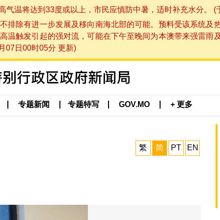
将达到33度或以上，市民应慎防中暑，适时补充水分。 (于 202
不排除有进一步发展及移向南海北部的可能。预料受该系统及
高温触发引起的强对流，可能在下午至晚间为本澳带来强雷雨
07日00时05分 更新)
专题新闻
专题特写
GOV.MO
+ 更多
繁
简
PT
EN