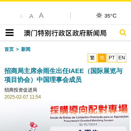
A
C
A
35°
A
搜寻
目录
首页
新闻
繁
简
PT
EN
招商局主席余雨生出任IAEE（国际展览与
项目协会）中国理事会成员
招商投资促进局
2025-02-07 11:54