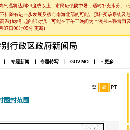
将达到33度或以上，市民应慎防中暑，适时补充水分。 (于 202
不排除有进一步发展及移向南海北部的可能。预料受该系统及
高温触发引起的强对流，可能在下午至晚间为本澳带来强雷雨
07日00时05分 更新)
专题新闻
专题特写
GOV.MO
+ 更多
繁
简
PT
时围封范围