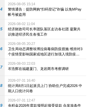
2026-08-05 15:14
4
警情通告：提防网购“扫码登记”诈骗 以免MPay
帐号被盗用
2026-08-02 11:04
5
经济财政司司长率团队落区走访各社团 凝聚共
识推进经济民生各项工作
2026-08-05 20:27
6
卫生局动态调整埃博拉病毒病防疫措施 维持对3
个疫情受影响国家或地区进行加强入境防疫措
施
2026-08-03 22:03
7
岑浩辉在福建厦门、龙岩两市考察调研
2026-07-31 16:40
8
统计局8月1日起派员上门 协助住户完成2026 中
期人口统计问卷
2026-07-31 12:47
9
央积金2026年度款项明起接受提款 合发放条件