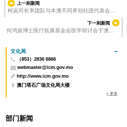
上一则新闻
柯岚司长率团队与本澳不同界别社团代表会面
交流 集各界意见跨部门合力增进民生福祉
下一则新闻
何鸿燊博士医疗拓展基金会医学研讨会于澳门
理工大学召开
文化局
（853）2836 6866
webmaster@icm.gov.mo
http://www.icm.gov.mo
澳门塔石广场文化局大楼
+ 更多
部门新闻