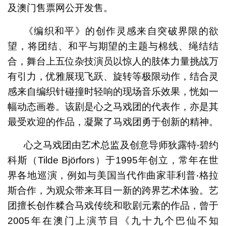
及澳门售票网公开发售。
《编织和平》的创作灵感来自突破界限的欲
望，将团结、和平与期望的主题与棉线、绳结结
合，舞台上五位杂技演员以惊人的肢体力量挑战万
有引力，优雅展现飞跃、旋转等极限动作，结合灵
感来自编织针碰撞时轻响的现场音乐效果，恍如一
幅动态画卷。该剧是心之马戏团的代表作，亦是其
最受欢迎的作品，凝聚了马戏团勇于创新的精神。
心之马戏团由艺术总监及创意导师狄露特‧碧约
科斯（Tilde Björfors）于1995年创立，常年在世
界各地巡演，例如与美国当代作曲家菲利普‧格拉
斯合作，为观众带来耳目一新的跨界艺术体验。艺
团擅长创作糅合马戏传统和歌剧元素的作品，曾于
2005年在澳门上演节目《九十九个巴仙不知