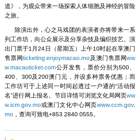
道》，为观众带来一场探索人体细胞及神经的冒险
之旅。
除演出外，心之马戏团的表演者亦将带来一系
列工作坊，向公众展示及分享杂技及编织技艺。演
出门票于1月24日（星期五）上午10时起在享澳门
售票网
ticketing.enjoymacao.mo
及澳门售票网
ww
w.macauticket.com
公开发售，票价分别为500、
400、300及200澳门元，并设多种票务优惠；而
工作坊可于上述同一时间起透过一户通的“活动报
名”进行网上报名。节目详情可浏览文化局网页
ww
w.icm.gov.mo
或澳门文化中心网页
www.ccm.gov.
mo
，查询可致电+853 2840 0555。