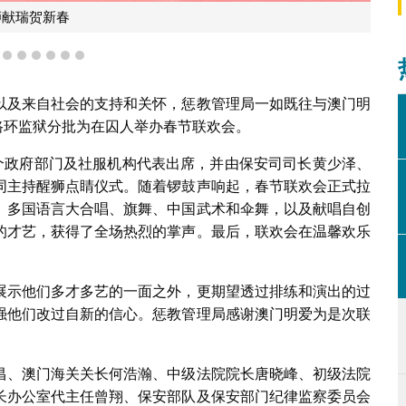
狮献瑞贺新春
3
4
5
6
7
8
9
以及来自社会的支持和关怀，惩教管理局一如既往与澳门明
在路环监狱分批为在囚人举办春节联欢会。
多个政府部门及社服机构代表出席，并由保安司司长黄少泽、
同主持醒狮点睛仪式。随着锣鼓声响起，春节联欢会正式拉
、多国语言大合唱、旗舞、中国武术和伞舞，以及献唱自创
的才艺，获得了全场热烈的掌声。最后，联欢会在温馨欢乐
展示他们多才多艺的一面之外，更期望透过排练和演出的过
强他们改过自新的信心。惩教管理局感谢澳门明爱为是次联
昌、澳门海关关长何浩瀚、中级法院院长唐晓峰、初级法院
长办公室代主任曾翔、保安部队及保安部门纪律监察委员会