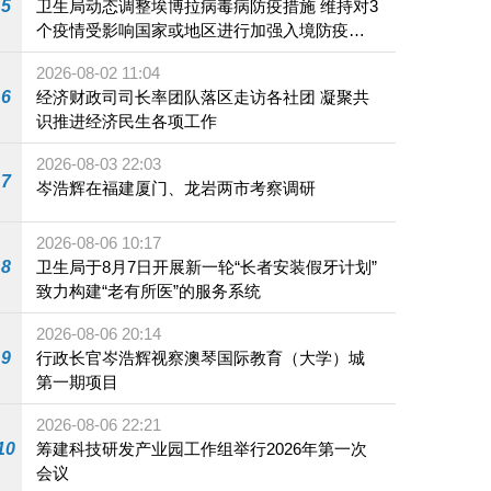
5
卫生局动态调整埃博拉病毒病防疫措施 维持对3
个疫情受影响国家或地区进行加强入境防疫措
施
2026-08-02 11:04
6
经济财政司司长率团队落区走访各社团 凝聚共
识推进经济民生各项工作
2026-08-03 22:03
7
岑浩辉在福建厦门、龙岩两市考察调研
2026-08-06 10:17
8
卫生局于8月7日开展新一轮“长者安装假牙计划”
致力构建“老有所医”的服务系统
2026-08-06 20:14
9
行政长官岑浩辉视察澳琴国际教育（大学）城
第一期项目
2026-08-06 22:21
10
筹建科技研发产业园工作组举行2026年第一次
会议