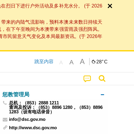
日下进行户外活动及多补充水分。 (于 2026
」带来的内陆气流影响，预料本澳未来数日持续天
流，在下午至晚间为本澳带来强雷雨及强烈阵风。
民留意天气变化及本局最新资讯。(于 2026年
A
A
跳至内容
28°
C
A
惩教管理局
总机：（853）2888 1211
查询及投诉：（853）8896 1280，（853）8896
1283（设有电话录音）
info@dsc.gov.mo
http://www.dsc.gov.mo