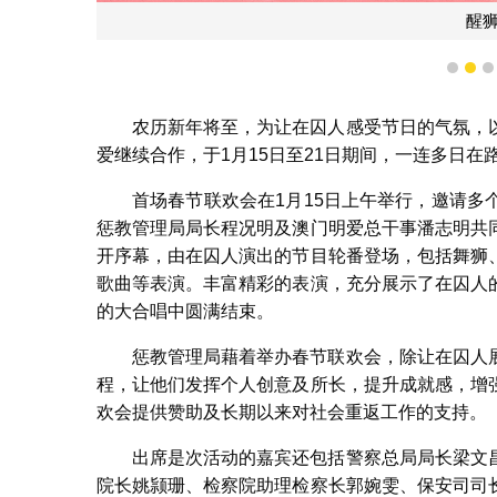
醒
1
2
农历新年将至，为让在囚人感受节日的气氛，
爱继续合作，于1月15日至21日期间，一连多日
首场春节联欢会在1月15日上午举行，邀请
惩教管理局局长程况明及澳门明爱总干事潘志明共
开序幕，由在囚人演出的节目轮番登场，包括舞狮
歌曲等表演。丰富精彩的表演，充分展示了在囚人
的大合唱中圆满结束。
惩教管理局藉着举办春节联欢会，除让在囚人
程，让他们发挥个人创意及所长，提升成就感，增
欢会提供赞助及长期以来对社会重返工作的支持。
出席是次活动的嘉宾还包括警察总局局长梁文
院长姚颕珊、检察院助理检察长郭婉雯、保安司司