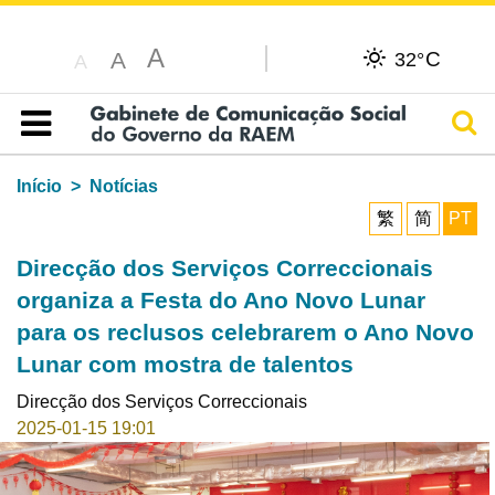
A
C
A
32°
A
Pesq
Índice
Início
Notícias
繁
简
PT
Direcção dos Serviços Correccionais
organiza a Festa do Ano Novo Lunar
para os reclusos celebrarem o Ano Novo
Lunar com mostra de talentos
Direcção dos Serviços Correccionais
2025-01-15 19:01