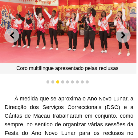
ANTERIOR
SEGU
Coro multilingue apresentado pelas reclusas
1
2
3
4
5
6
7
8
9
À medida que se aproxima o Ano Novo Lunar, a
Direcção dos Serviços Correccionais (DSC) e a
Cáritas de Macau trabalharam em conjunto, como
sempre, no sentido de organizar várias sessões da
Festa do Ano Novo Lunar para os reclusos no