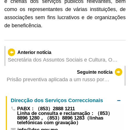
e chefias dos serviços públicos relevantes, bem
como os representantes de várias instituições, de
associações sem fins lucrativos e de organizações
de beneficência.
Anterior notícia
Secretária dos Assuntos Sociais e Cultura, O
Lam, lidera a equipa de assuntos sociais e
Seguinte notícia
cultura a reunir com várias organizações locais
Prisão preventiva aplicada a um russo por
para auscultar opiniões em prol de promover, em
suspeita de tráfico de drogas
conjunto, o desenvolvimento dos serviços sociais
e cultura
Direcção dos Serviços Correccionais
PABX：（853）2888 1211
Linha de consulta e reclamação：（853）
8896 1280，（853）8896 1283（linhas
telefónicas com gravação）
info@dsc.gov.mo