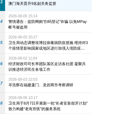
3
澳门海关晋升9名副关务监督
2026-08-05 15:14
4
警情通告：提防网购“扫码登记”诈骗 以免MPay
帐号被盗用
2026-08-05 20:27
5
卫生局动态调整埃博拉病毒病防疫措施 维持对3
个疫情受影响国家或地区进行加强入境防疫措
施
2026-08-02 11:04
6
经济财政司司长率团队落区走访各社团 凝聚共
识推进经济民生各项工作
2026-08-03 22:03
7
岑浩辉在福建厦门、龙岩两市考察调研
2026-08-06 10:17
8
卫生局于8月7日开展新一轮“长者安装假牙计划”
致力构建“老有所医”的服务系统