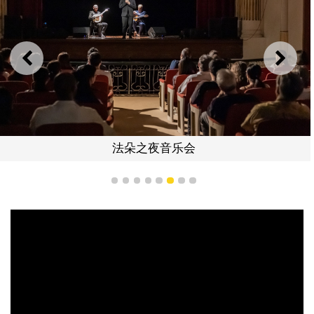
上一则
下一
法朵之夜音乐会
1
2
3
4
5
6
7
8