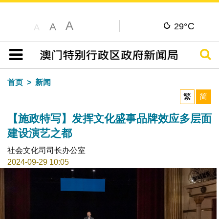
A
C
A
29°
A
搜寻
目录
首页
新闻
繁
简
【施政特写】发挥文化盛事品牌效应多层面
建设演艺之都
社会文化司司长办公室
2024-09-29 10:05