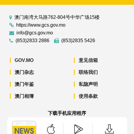
澳门南湾大马路762-804号中华广场15楼
https://www.gcs.gov.mo
info@gcs.gov.mo
(853)2833 2886
(853)2835 5426
GOV.MO
意见信箱
澳门杂志
联络我们
澳门年鉴
私隐声明
澳门相簿
使用条款
下载手机应用程序
澳门政府新闻 APP - App Store 下载
澳门政府新闻 APP - Googl
澳门政府新闻 