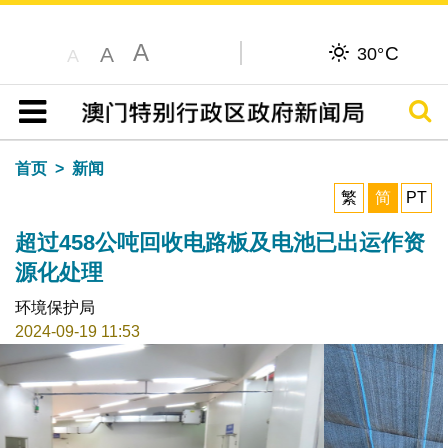
A
C
A
30°
A
搜寻
目录
首页
新闻
繁
简
PT
超过458公吨回收电路板及电池已出运作资
源化处理
环境保护局
2024-09-19 11:53