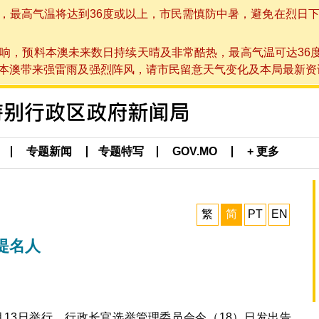
高气温将达到36度或以上，市民需慎防中暑，避免在烈日下进行户
响，预料本澳未来数日持续天晴及非常酷热，最高气温可达36
带来强雷雨及强烈阵风，请市民留意天气变化及本局最新资讯。(于 2
专题新闻
专题特写
GOV.MO
+ 更多
繁
简
PT
EN
提名人
月13日举行。行政长官选举管理委员会今（18）日发出告