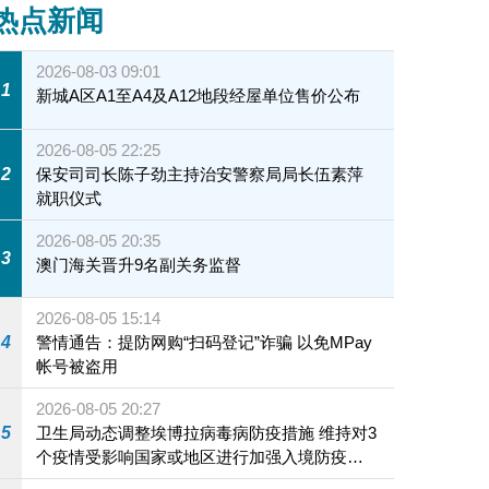
热点新闻
2026-08-03 09:01
1
新城A区A1至A4及A12地段经屋单位售价公布
2026-08-05 22:25
2
保安司司长陈子劲主持治安警察局局长伍素萍
就职仪式
2026-08-05 20:35
3
澳门海关晋升9名副关务监督
2026-08-05 15:14
4
警情通告：提防网购“扫码登记”诈骗 以免MPay
帐号被盗用
2026-08-05 20:27
5
卫生局动态调整埃博拉病毒病防疫措施 维持对3
个疫情受影响国家或地区进行加强入境防疫措
施