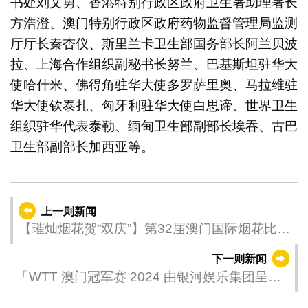
书处刘文勇、香港特别行政区政府卫生署助理署长
方浩澄、澳门特别行政区政府药物监督管理局监测
厅厅长秦杏仪、斯里兰卡卫生部国务部长阿兰贝波
拉、上海合作组织副秘书长努兰、巴基斯坦驻华大
使哈什米、佛得角驻华大使多罗萨里奥、马拉维驻
华大使钦泰扎、匈牙利驻华大使白思谛、世界卫生
组织驻华代表泰勒、缅甸卫生部副部长埃吞、古巴
卫生部副部长加西亚等。
上一则新闻
【璀灿烟花贺“双庆”】第32届澳门国际烟花比赛
汇演今（14日）揭幕
下一则新闻
「WTT 澳门冠军赛 2024 由银河娱乐集团呈
献」交通安排