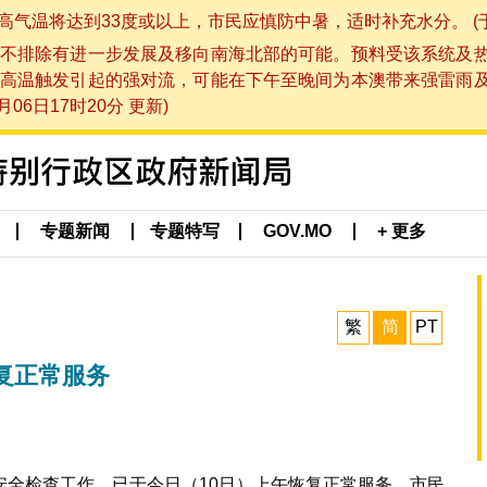
将达到33度或以上，市民应慎防中暑，适时补充水分。 (于 202
不排除有进一步发展及移向南海北部的可能。预料受该系统及
高温触发引起的强对流，可能在下午至晚间为本澳带来强雷雨
06日17时20分 更新)
专题新闻
专题特写
GOV.MO
+ 更多
繁
简
PT
复正常服务
安全检查工作，已于今日（10日）上午恢复正常服务，市民