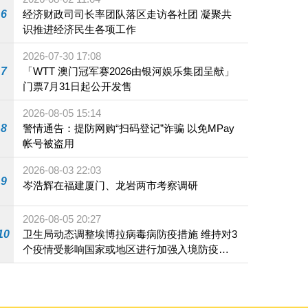
6
经济财政司司长率团队落区走访各社团 凝聚共
识推进经济民生各项工作
2026-07-30 17:08
7
「WTT 澳门冠军赛2026由银河娱乐集团呈献」
门票7月31日起公开发售
2026-08-05 15:14
8
警情通告：提防网购“扫码登记”诈骗 以免MPay
帐号被盗用
2026-08-03 22:03
9
岑浩辉在福建厦门、龙岩两市考察调研
2026-08-05 20:27
10
卫生局动态调整埃博拉病毒病防疫措施 维持对3
个疫情受影响国家或地区进行加强入境防疫措
施