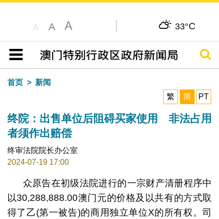
A
C
A
33°
A
搜寻
目录
首页
新闻
繁
简
PT
终院：出售单位后阻碍买家使用 非法占用
者须作出赔偿
终审法院院长办公室
2024-07-19 17:00
众原告在初级法院进行的一宗财产清册程序中
以30,288,888.00澳门元的价格及以共有的方式取
得了乙(第一被告)的商用独立单位X的所有权。司