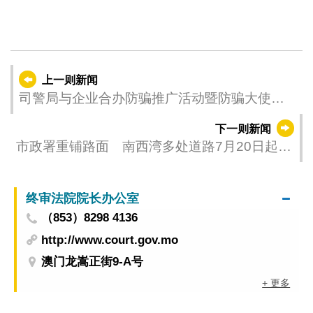
上一则新闻
司警局与企业合办防骗推广活动暨防骗大使嘉
许礼 提升业界防骗意识
下一则新闻
市政署重铺路面 南西湾多处道路7月20日起分
阶段晚间实施临时交管
终审法院院长办公室
（853）8298 4136
http://www.court.gov.mo
澳门龙嵩正街9-A号
+ 更多