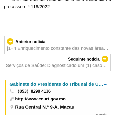
processo n.º 116/2022.
Anterior notícia
[1+4 Enriquecimento constante das novas áreas
do sector financeiro] Até ao final do primeiro
Seguinte notícia
semestre surgiram 14 novas instituições
Serviços de Saúde: Diagnosticado um (1) caso
financeiras de novos tipos em comparação com o
de febre de dengue importado
ano de 2019
Gabinete do Presidente do Tribunal de Última Instância
（853）8298 4136
http://www.court.gov.mo
Rua Central N.º 9-A, Macau
+ mais