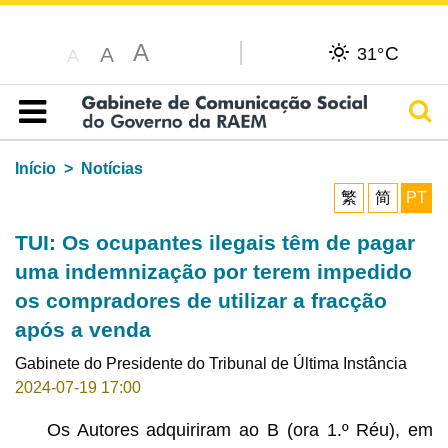
A
C
A
31°
A
Pesq
Índice
Início
Notícias
繁
简
PT
TUI: Os ocupantes ilegais têm de pagar
uma indemnização por terem impedido
os compradores de utilizar a fracção
após a venda
Gabinete do Presidente do Tribunal de Última Instância
2024-07-19 17:00
Os Autores adquiriram ao B (ora 1.º Réu), em