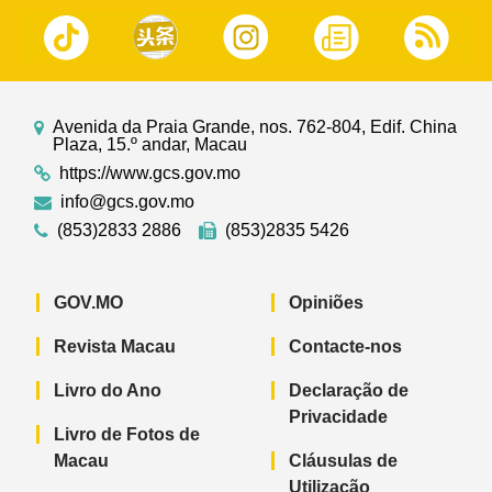
Avenida da Praia Grande, nos. 762-804, Edif. China
Plaza, 15.º andar, Macau
https://www.gcs.gov.mo
info@gcs.gov.mo
(853)2833 2886
(853)2835 5426
GOV.MO
Opiniões
Revista Macau
Contacte-nos
Livro do Ano
Declaração de
Privacidade
Livro de Fotos de
Macau
Cláusulas de
Utilização