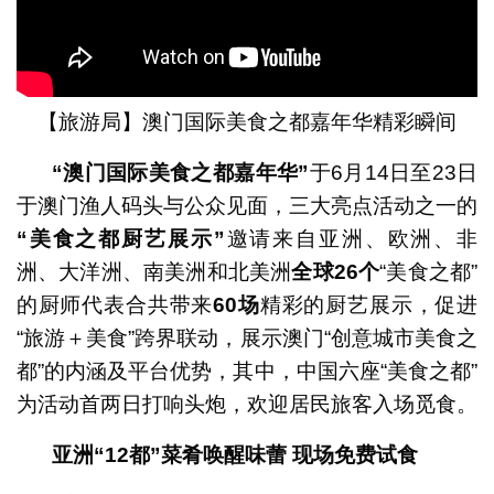
【旅游局】澳门国际美食之都嘉年华精彩瞬间
“
澳门国际美食之都嘉年华
”
于6月14日至23日
于澳门渔人码头与公众见面，三大亮点活动之一的
“
美食之都厨艺展示
”
邀请来自亚洲、欧洲、非
洲、大洋洲、南美洲和北美洲
全球
26
个
“美食之都”
的厨师代表合共带来
60
场
精彩的厨艺展示，促进
“旅游＋美食”跨界联动，展示澳门“创意城市美食之
都”的内涵及平台优势，其中，中国六座“美食之都”
为活动首两日打响头炮，欢迎居民旅客入场觅食。
亚洲
“12
都
”
菜肴唤醒味蕾
现场免费试食