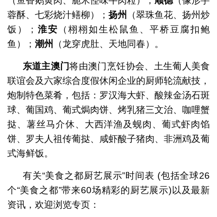
（鱼香鹅黄肉、脆米怪味牛肉粒）；
顺德
（像形芋
蓉酥、七彩烧汁鳝柳）；
扬州
（翠珠鱼花、扬州炒
饭）；
淮安
（栩栩如生松鼠鱼、平桥豆腐扣鲍
鱼）；
潮州
（龙穿虎肚、天地同春）。
东道主澳门
将由澳门烹饪协会、土生葡人美食
联谊会及六家综合度假休闲企业的厨师轮流献技，
炮制特色菜肴，包括：罗汉海大虾、酸辣金汤石斑
球、葡国鸡、葡式焗肉饼、烤乳猪三文治、咖哩蟹
挞、薯丝马介休、大西洋渔及蚬肉、葡式虾肉馅
饼、罗夫人祖传葡挞、咸虾酸子猪肉、非洲鸡及葡
式海鲜饭。
有关“美食之都厨艺展示”时间表 (包括全球26
个“美食之都”带来60场精彩的厨艺展示)以及最新
资讯，欢迎浏览专页：