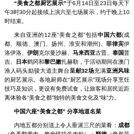
“
美食之都厨艺展示
”
于6月14日至23日每天下
午3时30分起接续上演六至七场展示，约于晚上10
时结束。
来自亚洲的12座“美食之都”包括
中国六都
(成
都、顺德、澳门、扬州、淮安和潮州)、
菲律宾
伊
洛伊洛、
伊朗
克尔曼沙赫、
马来西亚
古晋、
泰国
普
吉、
日本
鹤冈和
黎
巴嫩
扎赫勒，于活动期间在澳门
渔人码头励骏大道主舞台
呈献
32
场
充满
亚洲风味
的厨艺展示。各地厨师在“厨艺展示”现场分享烹饪
技巧及知识，更设有免费试食，让旅客和居民近距
离体验各“美食之都”独特的美食文化及“味”力。
中
国
六座
“
美食之都
”
分享地道名菜
内地五都分别送上令人垂涎三尺的菜肴：
成都