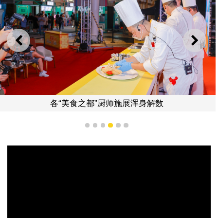
上一则
下一
各“美食之都”厨师施展浑身解数
1
2
3
4
5
6