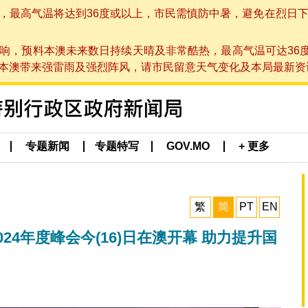
高气温将达到36度或以上，市民需慎防中暑，避免在烈日下进行户
响，预料本澳未来数日持续天晴及非常酷热，最高气温可达36
带来强雷雨及强烈阵风，请市民留意天气变化及本局最新资讯。(于 2
专题新闻
专题特写
GOV.MO
+ 更多
繁
简
PT
EN
024年度峰会今(16)日在澳开幕 助力提升国