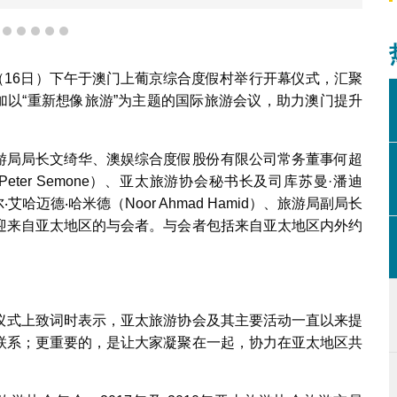
2
3
4
5
6
7
特区政府经济财政司司长欢迎与会者
天（16日）下午于澳门上葡京综合度假村举行开幕仪式，汇聚
参加以“重新想像旅游”为主题的国际旅游会议，助力澳门提升
游局局长文绮华、澳娱综合度假股份有限公司常务董事何超
ter Semone）、亚太旅游协会秘书长及司库苏曼·潘迪
艾哈迈德‧哈米德（Noor Ahmad Hamid）、旅游局副局长
迎来自亚太地区的与会者。与会者包括来自亚太地区内外约
仪式上致词时表示，亚太旅游协会及其主要活动一直以来提
联系；更重要的，是让大家凝聚在一起，协力在亚太地区共