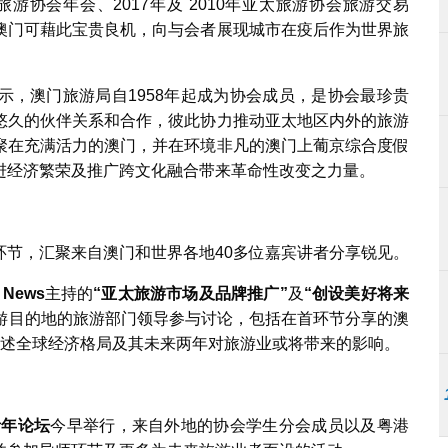
旅游协会年会、2017年及 2010年亚太旅游协会旅游交易
澳门可藉此宝贵良机，向与会者展现城市在疫后作为世界旅
示，澳门旅游局自1958年起成为协会成员，是协会最珍贵
悠久的伙伴关系和合作，彼此协力推动亚太地区内外的旅游
聚在充满活力的澳门，并在环境非凡的澳门上葡京综合度假
进经济繁荣及推广跨文化融合带来革命性改变之力量。
多项环节，汇聚来自澳门和世界各地40多位嘉宾讲者分享锐见。
 News
主持的
“
亚太旅游市场及品牌推广
”
及
“
创设美好将来
游目的地的旅游部门领导参与讨论，包括在首环节分享的澳
述全球经济格局及其未来两年对旅游业或将带来的影响。
青年论坛
今早举行，来自外地的协会学生分会成员以及粤港