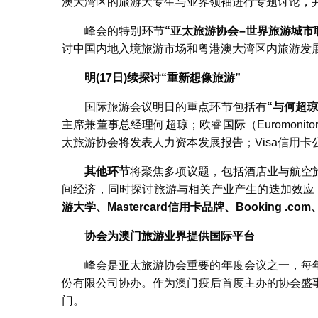
澳大湾区的旅游大专生与业界领袖进行专题讨论，
峰会的特别环节
“
亚太旅游协会
–
世界旅游城市
讨中国内地入境旅游市场和粤港澳大湾区内旅游发
明(17
日
)
续探讨
“
重新想像旅游”
国际旅游会议明日的重点环节包括有
“
与何超琼
主席兼董事总经理何超琼；欧睿国际（Euromonitor In
太旅游协会将发表人力资本发展报告；Visa信用
其他环节
将聚焦多项议题，包括酒店业与航空
间经济，同时探讨旅游与相关产业产生的迭加效应
游大学、
Mastercard信用卡品牌
、
Booking .com
协会为澳门旅游业界提供国际平台
峰会是亚太旅游协会重要的年度会议之一，每
份有限公司协办。作为澳门疫后首度主办的协会盛
门。