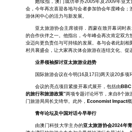
她续指，澳门成功举办2005年及2009年亚太
会，今年再次喜迎各地与会者参加协会年度峰会；
游休闲中心的活力与新发展。
亚太旅游协会主席彼得．西蒙在致开幕词时表
的合作伙伴之一。他指出，今年峰会再次肯定双方
业迈向更负责任与可持续的发展。各与会者此刻相
村共襄盛会，让大家再次体会旅游在连结文化、促
业界领袖探讨亚太旅游业趋势
国际旅游会议在今明(16及17日)两天设20
会议的亮点项目紧接开幕式展开，包括由
BBC
的旅行和旅游政策
”
两项专题讨论环节，来自8个旅
门旅游局局长文绮华。此外，
Economist Impact
概
青年论坛及中国对话今早举行
由澳门科技大学主办的
亚太旅游协会
2024
年