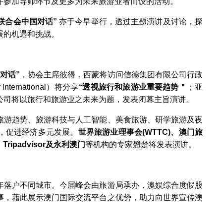
并参加导师环节及更多为未来旅游业者而设的活动。
联合会中国对话
”
亦于今早举行，透过主题演讲及讨论，探
展的机遇和挑战。
对话
”
，协会主席彼得．西蒙将访问信德集团有限公司行政
ternational）将分享
“
透视旅行和旅游业重要趋势＂
；亚
卡公司将以旅行和旅游业之未来为题，发表闭幕主旨演讲。
旅游趋势、旅游科技与人工智能、美食旅游、研学旅游及夜
，促进经济多元发展。
世界旅游业理事会
(WTTC)
、澳门旅
、
Tripadvisor
及永利澳门
等机构的专家翘楚将发表演讲。
年落户不同城市。今届峰会由旅游局承办，澳娱综合度假股
事，藉此展示澳门国际交流平台之优势，助力向世界宣传澳