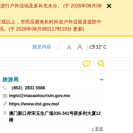
外活动及多补充水分。 (于 2026年08月08
度或以上，市民应避免长时间在户外逗留及提防中
026年08月08日17时10分 更新)
A
A
跳至内容
32°
C
A
旅游局
（853）2831 5566
mgto@macaotourism.gov.mo
https://www.dst.gov.mo/
澳门新口岸宋玉生广场335-341号获多利大厦12
楼
+ 更多