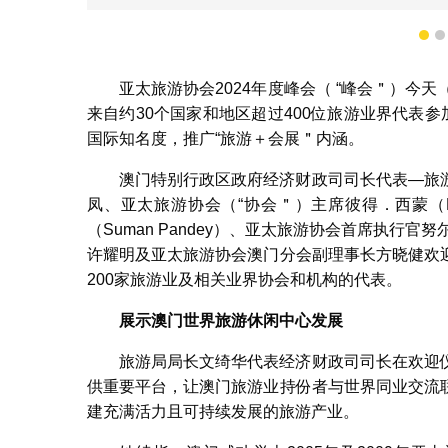
1
旅游局局长文绮华代表澳门
亚太旅游协会2024年度峰会（ “峰会＂）今
来自约30个国家和地区超过400位旅游业界代表
国际知名度，推广“旅游＋会展＂内涵。
澳门特别行政区政府经济财政司司长代表—旅
凤、亚太旅游协会（“协会＂）主席彼得．西蒙（Pe
（Suman Pandey）、亚太旅游协会首席执行官努尔‧
许耀明及亚太旅游协会澳门分会副理事长方晓健欢
200家旅游业及相关业界协会和机构的代表。
展示澳门世界旅游休闲中心发展
旅游局局长文绮华代表经济财政司司长在欢迎
供重要平台，让澳门旅游业持份者与世界同业交流
建充满活力且可持续发展的旅游产业。