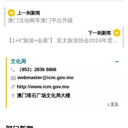
上一则新闻
澳门活动网享澳门平台升级
下一则新闻
【1+4“旅游+会展”】 亚太旅游协会2024年度峰
会今(16)日在澳开幕 助力提升国际知名度
文化局
（853）2836 6866
webmaster@icm.gov.mo
http://www.icm.gov.mo
澳门塔石广场文化局大楼
+ 更多