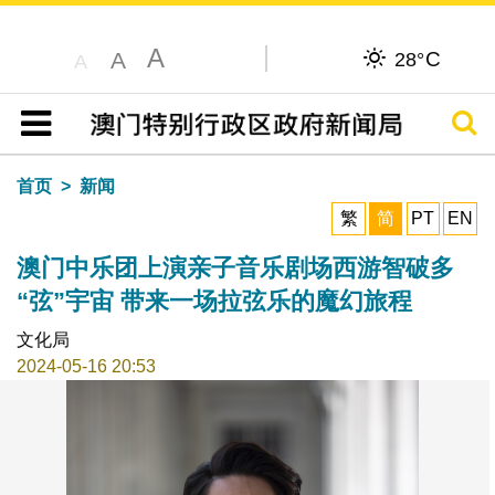
A
C
A
28°
A
搜寻
目录
首页
新闻
繁
简
PT
EN
澳门中乐团上演亲子音乐剧场西游智破多
“弦”宇宙 带来一场拉弦乐的魔幻旅程
文化局
2024-05-16 20:53