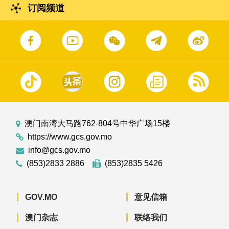
订阅频道
澳门南湾大马路762-804号中华广场15楼
https://www.gcs.gov.mo
info@gcs.gov.mo
(853)2833 2886
(853)2835 5426
GOV.MO
意见信箱
澳门杂志
联络我们