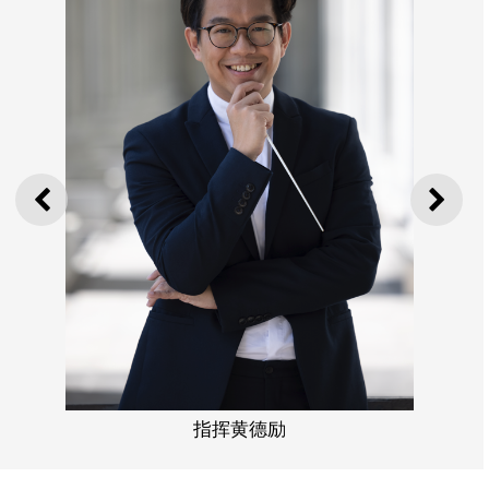
上一则
下一
指挥黄德励