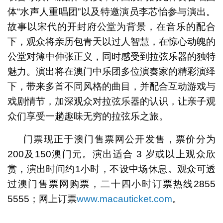
体“水声人重唱团”以及特邀演员李芯怡参与演出。
故事以宋代的开封府公堂为背景，在音乐的配合
下，观众将亲历包青天以过人智慧，在惊心动魄的
公堂对簿中伸张正义，同时感受到拉弦乐器的独特
魅力。演出将在澳门中乐团多位演奏家的精彩演绎
下，带来多首不同风格的曲目，并配合互动游戏与
戏剧情节，加深观众对拉弦乐器的认识，让亲子观
众们享受一趟趣味无穷的拉弦乐之旅。
门票现正于澳门售票网公开发售，票价分为
200及150澳门元。演出适合 3 岁或以上观众欣
赏，演出时间约1小时，不设中场休息。观众可透
过澳门售票网购票，二十四小时订票热线2855
5555；网上订票
www.macauticket.com
。