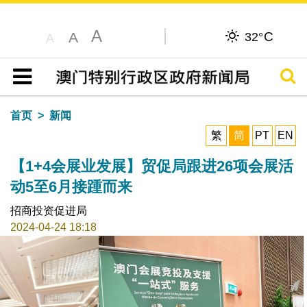
A
C
A
32°
A
搜寻
目录
首页
新闻
繁
简
PT
EN
【1+4会展业发展】贸促局跟进26项会展活
动5至6月接踵而来
招商投资促进局
2024-04-24 18:18