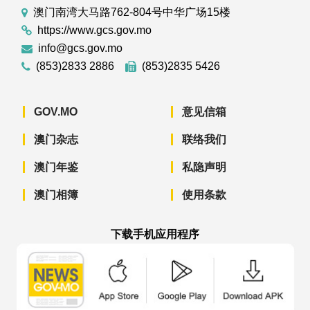
澳门南湾大马路762-804号中华广场15楼
https://www.gcs.gov.mo
info@gcs.gov.mo
(853)2833 2886
(853)2835 5426
GOV.MO
意见信箱
澳门杂志
联络我们
澳门年鉴
私隐声明
澳门相簿
使用条款
下载手机应用程序
澳门政府新闻 APP - App Store 下载
澳门政府新闻 APP - Googl
澳门政府新闻 