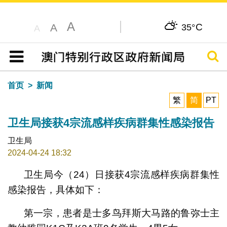
A
C
A
35°
A
搜寻
目录
首页
新闻
繁
简
PT
卫生局接获4宗流感样疾病群集性感染报告
卫生局
2024-04-24 18:32
卫生局今（24）日接获4宗流感样疾病群集性
感染报告，具体如下：
第一宗，患者是士多鸟拜斯大马路的鲁弥士主