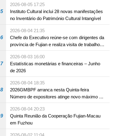
2026-08-05 17:25
5
Instituto Cultural inclui 28 novas manifestações
no Inventário do Património Cultural Intangível
2026-08-04 21:35
6
Chefe do Executivo reúne-se com dirigentes da
província de Fujian e realiza visita de trabalho
em Fuzhou
2026-08-03 16:00
7
Estatísticas monetárias e financeiras – Junho
de 2026
2026-08-04 18:35
8
2026GMBPF arranca nesta Quinta-feira
Número de expositores atinge novo máximo em
18 anos
2026-08-04 20:23
9
Quinta Reunião da Cooperação Fujian-Macau
em Fuzhou
2026-08-02 11:04