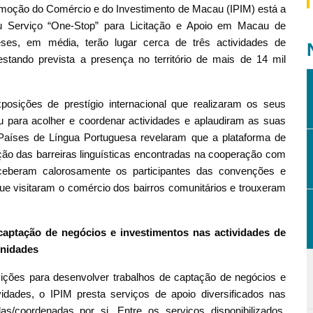
romoção do Comércio e do Investimento de Macau (IPIM) está a
u Serviço “One-Stop” para Licitação e Apoio em Macau de
es, em média, terão lugar cerca de três actividades de
ando prevista a presença no território de mais de 14 mil
sições de prestígio internacional que realizaram os seus
para acolher e coordenar actividades e aplaudiram as suas
 Países de Língua Portuguesa revelaram que a plataforma de
o das barreiras linguísticas encontradas na cooperação com
eceberam calorosamente os participantes das convenções e
que visitaram o comércio dos bairros comunitários e trouxeram
 captação de negócios e investimentos nas actividades de
unidades
ições para desenvolver trabalhos de captação de negócios e
idades, o IPIM presta serviços de apoio diversificados nas
s/coordenadas por si. Entre os serviços disponibilizados,