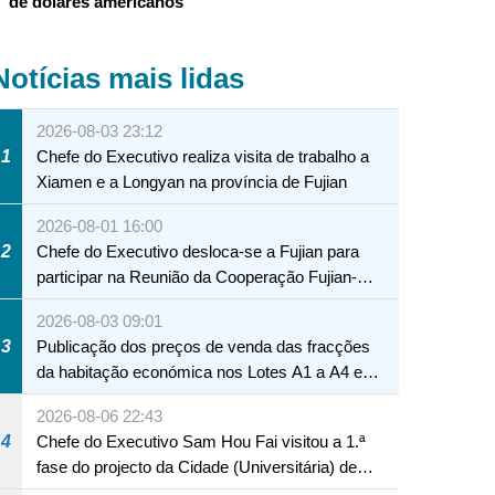
de dólares americanos
Notícias mais lidas
2026-08-03 23:12
1
Chefe do Executivo realiza visita de trabalho a
Xiamen e a Longyan na província de Fujian
2026-08-01 16:00
2
Chefe do Executivo desloca-se a Fujian para
participar na Reunião da Cooperação Fujian-
Macau
2026-08-03 09:01
3
Publicação dos preços de venda das fracções
da habitação económica nos Lotes A1 a A4 e
A12 da Zona A dos Novos Aterros
2026-08-06 22:43
4
Chefe do Executivo Sam Hou Fai visitou a 1.ª
fase do projecto da Cidade (Universitária) de
Educação Internacional de Macau e Hengqin