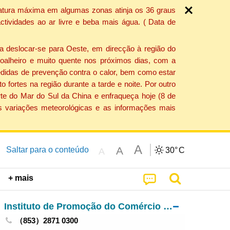
ratura máxima em algumas zonas atinja os 36 graus
tividades ao ar livre e beba mais água. ( Data de
a deslocar-se para Oeste, em direcção à região do
 soalheiro e muito quente nos próximos dias, com a
edidas de prevenção contra o calor, bem como estar
fortes na região durante a tarde e noite. Por outro
rte do Mar do Sul da China e enfraqueça hoje (8 de
s variações meteorológicas e as informações mais
A
A
Saltar para o conteúdo
30°
C
A
+ mais
Instituto de Promoção do Comércio e do Investimento
（853）2871 0300