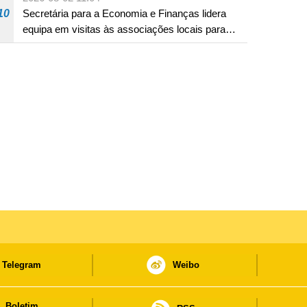
10
Secretária para a Economia e Finanças lidera
equipa em visitas às associações locais para
consolidar consensos e promover os trabalhos
nas áreas económica e social
Telegram
Weibo
Boletim