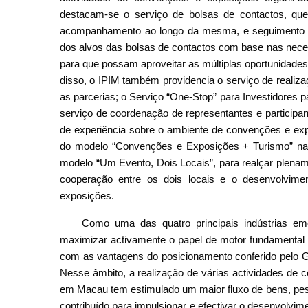
destacam-se o serviço de bolsas de contactos, que
acompanhamento ao longo da mesma, e seguimento pós
dos alvos das bolsas de contactos com base nas nece
para que possam aproveitar as múltiplas oportunidade
disso, o IPIM também providencia o serviço de realiza
as parcerias; o Serviço “One-Stop” para Investidores
serviço de coordenação de representantes e participa
de experiência sobre o ambiente de convenções e expo
do modelo “Convenções e Exposições + Turismo” na 
modelo “Um Evento, Dois Locais”, para realçar plena
cooperação entre os dois locais e o desenvolvime
exposições.
Como uma das quatro principais indústrias em
maximizar activamente o papel de motor fundamental 
com as vantagens do posicionamento conferido pelo G
Nesse âmbito, a realização de várias actividades de 
em Macau tem estimulado um maior fluxo de bens, pess
contribuído para impulsionar e efectivar o desenvolvim