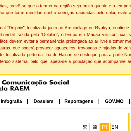
dias, prevê-se que o tempo na região seja muito quente e a tempe
ão que tome medidas contra doenças causadas pelo calor, evite ac
 “Dolphin”, localizada junto ao Arquipélago de Ryukyu, continue 
ntinental trazida pelo “Dolphin”, o tempo em Macau vai continuar
dãos devem evitar a permanência prolongada ao ar livre e tomar m
ras, que poderá provocar aguaceiros, trovoadas e rajadas de vento 
e, localizada perto da Ilha de Hainan se desloque para a parte No
ferido sistema, pelo que, apela-se à população que acompanhe a
Infografia
Dossiers
Reportagens
GOV.MO
繁
简
PT
EN