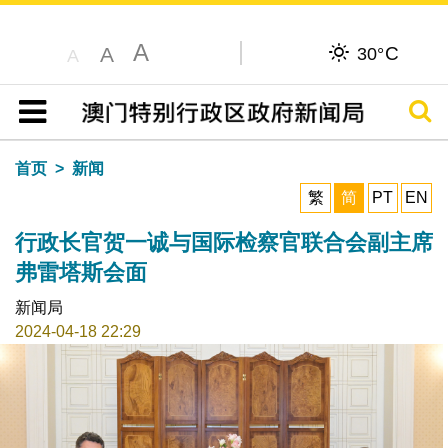
A
C
A
30°
A
搜寻
目录
首页
新闻
繁
简
PT
EN
行政长官贺一诚与国际检察官联合会副主席
弗雷塔斯会面
新闻局
2024-04-18 22:29