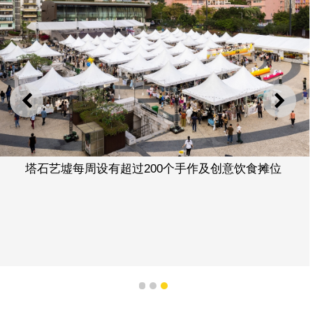
上一则
下一
塔石艺墟每周设有超过200个手作及创意饮食摊位
1
2
3