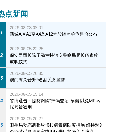
热点新闻
2026-08-03 09:01
1
新城A区A1至A4及A12地段经屋单位售价公布
2026-08-05 22:25
2
保安司司长陈子劲主持治安警察局局长伍素萍
就职仪式
2026-08-05 20:35
3
澳门海关晋升9名副关务监督
2026-08-05 15:14
4
警情通告：提防网购“扫码登记”诈骗 以免MPay
帐号被盗用
2026-08-05 20:27
5
卫生局动态调整埃博拉病毒病防疫措施 维持对3
个疫情受影响国家或地区进行加强入境防疫措