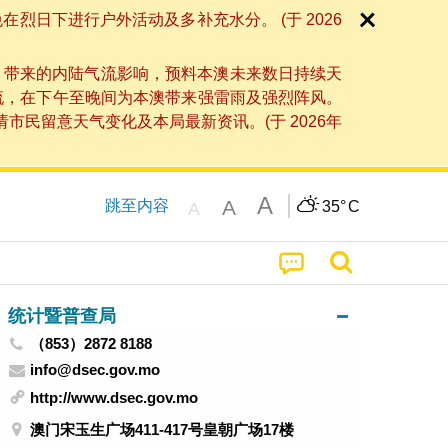
日下进行户外活动及多补充水分。 (于 2026
」带来的内陆气流影响，预料本澳未来数日持续天
流，在下午至晚间为本澳带来强雷雨及强烈阵风。
民留意天气变化及本局最新资讯。(于 2026年
A
A
跳至内容
35°
C
A
统计暨普查局
（853）2872 8188
info@dsec.gov.mo
http://www.dsec.gov.mo
澳门宋玉生广场411-417号皇朝广场17楼