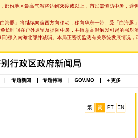
部份地区最高气温将达到36度或以上，市民需慎防中暑，避免在烈
白海豚」将继续向偏西方向移动，移向华东一带。受「白海豚
避免长时间在户外逗留及提防中暑，并留意高温触发引起的强对
8日)移入南海北部并减弱。本局正密切监测有关系统发展情况，请市
专题新闻
专题特写
GOV.MO
+ 更多
繁
简
PT
EN