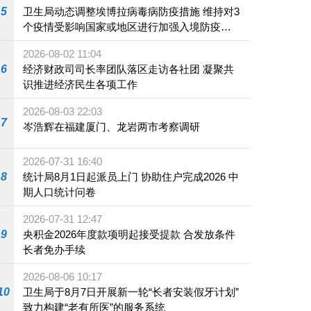
5
卫生局动态调整埃博拉病毒病防疫措施 维持对3
个疫情受影响国家或地区进行加强入境防疫措
施
2026-08-02 11:04
6
经济财政司司长率团队落区走访各社团 凝聚共
识推进经济民生各项工作
2026-08-03 22:03
7
岑浩辉在福建厦门、龙岩两市考察调研
2026-07-31 16:40
8
统计局8月1日起派员上门 协助住户完成2026 中
期人口统计问卷
2026-07-31 12:47
9
央积金2026年度款项明起接受提款 合发放条件
长者免办手续
2026-08-06 10:17
10
卫生局于8月7日开展新一轮“长者安装假牙计划”
致力构建“老有所医”的服务系统