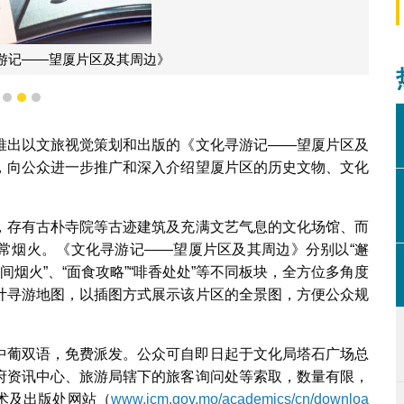
游记——望厦片区及其周边》
1
2
3
推出以文旅视觉策划和出版的《文化寻游记——望厦片区及
，向公众进一步推广和深入介绍望厦片区的历史文物、文化
，存有古朴寺院等古迹建筑及充满文艺气息的文化场馆、而
常烟火。《文化寻游记——望厦片区及其周边》分别以“邂
“人间烟火”、“面食攻略”“啡香处处”等不同板块，全方位多角度
计寻游地图，以插图方式展示该片区的全景图，方便公众规
中葡双语，免费派发。公众可自即日起于文化局塔石广场总
府资讯中心、旅游局辖下的旅客询问处等索取，数量有限，
术及出版处网站（
www.icm.gov.mo/academics/cn/downloa