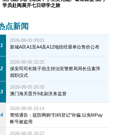
学员赴闽展开七日研学之旅
热点新闻
2026-08-03 09:01
1
新城A区A1至A4及A12地段经屋单位售价公布
2026-08-05 22:25
2
保安司司长陈子劲主持治安警察局局长伍素萍
就职仪式
2026-08-05 20:35
3
澳门海关晋升9名副关务监督
2026-08-05 15:14
4
警情通告：提防网购“扫码登记”诈骗 以免MPay
帐号被盗用
2026-08-05 20:27