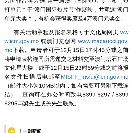
入围作品将入选“第一届澳门国际短片节―澳门短
打单元＂于“澳门国际短片节”作展映，并竞逐“澳门
单元大奖＂，有机会获得奖座及4万澳门元奖金。
有关活动章程及报名表格可于文化局网页
ww
w.icm.gov.mo
或澳门文创网
www.macaucci.gov.
mo
下载。申请者可于12月15日17时45分或之前
将申请表格连同所需递交之材料交至澳门塔石广场
文化局大楼，或于12月15日23时59分或之前将报
名文件扫描后电邮至
MISFF_msfu@icm.gov.mo
（邮件大小为10MB以内，如有需要可另附下载连
结）。查询可在办公时间致电8399 6297 / 8399
6295与梁先生或关先生联系。
上一则新闻