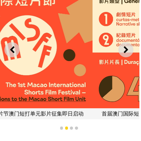
上一则
下一
动
首届澳门国际短片节澳门短打单元影片征集即日启
1
2
3
4