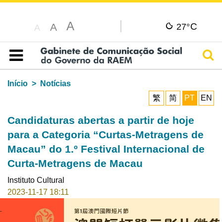
A
C
A
27°
A
Pesq
Índice
Início
Notícias
繁
简
PT
EN
Candidaturas abertas a partir de hoje
para a Categoria “Curtas-Metragens de
Macau” do 1.º Festival Internacional de
Curta-Metragens de Macau
Instituto Cultural
2023-11-17 18:11