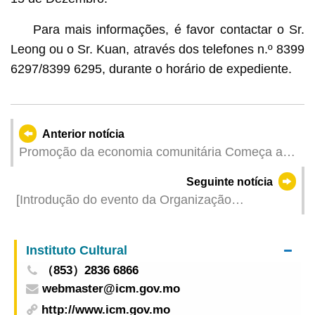
Para mais informações, é favor contactar o Sr.
Leong ou o Sr. Kuan, através dos telefones n.º 8399
6297/8399 6295, durante o horário de expediente.
Anterior notícia
Promoção da economia comunitária Começa a
nova fase da promoção de “lojas com
Seguinte notícia
características próprias” por influenciadores
[Introdução do evento da Organização
digitais para atrair clientes em conjugação com
Internacional de Madeiras Tropicais (ITTO)]
eventos festivos
Fórum Global de Madeira Legal & Sustentável
Instituto Cultural
2023 terá lugar em Macau entre 21 e 22 de
（853）2836 6866
Novembro
webmaster@icm.gov.mo
http://www.icm.gov.mo